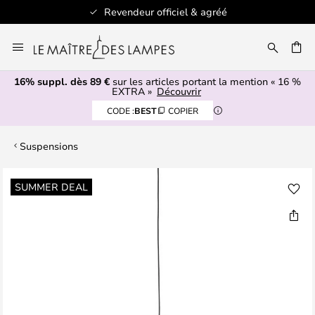
Revendeur officiel & agréé
Allez
au
ERCHER
contenu
16% suppl. dès 89 €
sur les articles portant la mention « 16 %
EXTRA »
Découvrir
CODE :
BEST
COPIER
Suspensions
Skip
SUMMER DEAL
to
the
end
of
the
images
gallery