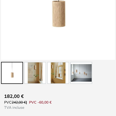
Skip
182,00 €
to
PVC -60,00 €
PVC
242,00 €
the
TVA incluse
beginning