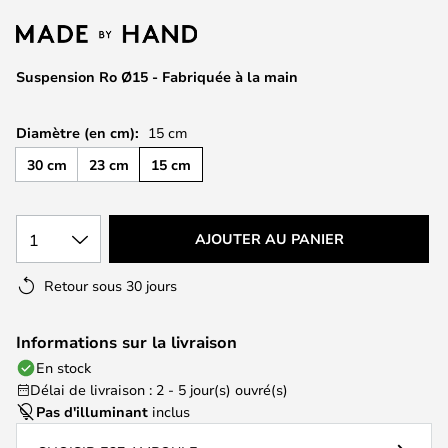
of
the
images
Suspension Ro Ø15 - Fabriquée à la main
gallery
Diamètre (en cm):
15 cm
30 cm
23 cm
15 cm
1
AJOUTER AU PANIER
Retour sous 30 jours
Informations sur la livraison
En stock
Délai de livraison : 2 - 5 jour(s) ouvré(s)
Pas d'illuminant
inclus