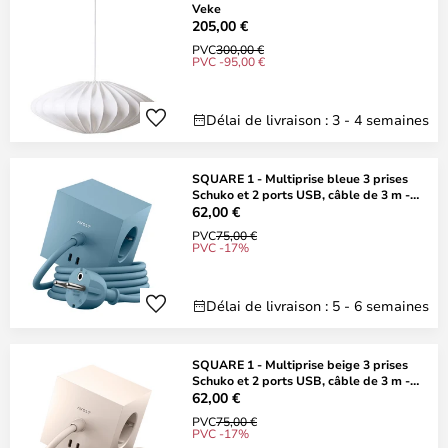
Veke
205,00 €
PVC
300,00 €
PVC -95,00 €
Délai de livraison : 3 - 4 semaines
SQUARE 1 - Multiprise bleue 3 prises
Schuko et 2 ports USB, câble de 3 m -
AVOLT
62,00 €
PVC
75,00 €
PVC -17%
Délai de livraison : 5 - 6 semaines
SQUARE 1 - Multiprise beige 3 prises
Schuko et 2 ports USB, câble de 3 m -
AVOLT
62,00 €
PVC
75,00 €
PVC -17%