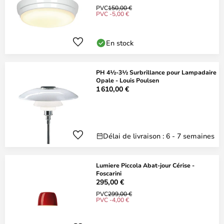
PVC
150,00 €
PVC -5,00 €
En stock
PH 4½-3½ Surbrillance pour Lampadaire
Opale - Louis Poulsen
1 610,00 €
Délai de livraison : 6 - 7 semaines
Lumiere Piccola Abat-jour Cérise -
Foscarini
295,00 €
PVC
299,00 €
PVC -4,00 €