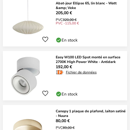
Abat-jour Ellipse 65, lin blanc - Watt
&amp; Veke
205,00 €
PVC
320,00 €
PVC -115,00 €
En stock
Easy W100 LED Spot monté en surface
2700K High Power White - Antidark
192,00 €
Fichier de données
En stock
Canopy 1 plaque de plafond, laiton satiné
- Nuura
80,00 €
PVC
89,00 €