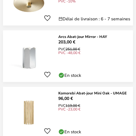
PVC -10%
Délai de livraison : 6 - 7 semaines
Arcs Abat-jour Mirror - HAY
203,00 €
PVC
251,00 €
PVC -48,00 €
En stock
Komorebi Abat-jour Mini Oak - UMAGE
96,00 €
PVC
119,00 €
PVC -23,00 €
En stock