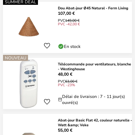
SUMMER DEAL
Dou Abat-jour Ø45 Natural - Ferm Living
107,00 €
PVC
149,00 €
PVC -42,00 €
En stock
NOUVEAU
Télécommande pour ventilateurs, blanche
- Westinghouse
48,00 €
PVC
63,00 €
PVC -23%
Délai de livraison : 7 - 11 jour(s)
ouvré(s)
Abat-jour Basic Flat 42, couleur naturelle -
Watt &amp; Veke
55,00 €