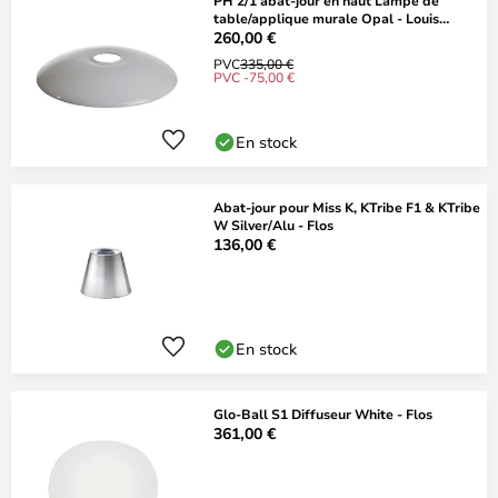
PH 2/1 abat-jour en haut Lampe de
table/applique murale Opal - Louis
Poulsen
260,00 €
PVC
335,00 €
PVC -75,00 €
En stock
Abat-jour pour Miss K, KTribe F1 & KTribe
W Silver/Alu - Flos
136,00 €
En stock
Glo-Ball S1 Diffuseur White - Flos
361,00 €