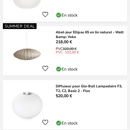
En stock
SUMMER DEAL
Abat-jour Ellipse 65 en lin naturel - Watt
&amp; Veke
218,00 €
PVC
320,00 €
PVC -102,00 €
En stock
Diffuseur pour Glo-Ball Lampadaire F3,
T2, C2, Basic 2 - Flos
520,00 €
En stock