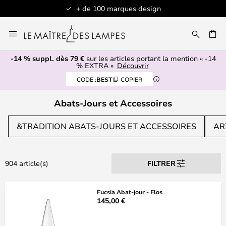
+ de 100 marques design
Allez
au
ERCHER
contenu
-14 % suppl. dès 79 €
sur les articles portant la mention « -14
% EXTRA »
Découvrir
CODE :
BEST
COPIER
Abats-Jours et Accessoires
&TRADITION ABATS-JOURS ET ACCESSOIRES
AR
904 article(s)
FILTRER
Fucsia Abat-jour - Flos
145,00 €