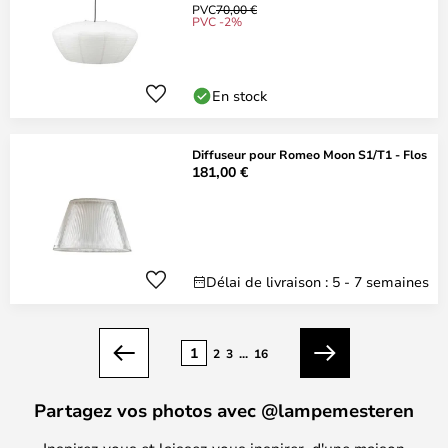
PVC
70,00 €
PVC -2%
En stock
Diffuseur pour Romeo Moon S1/T1 - Flos
181,00 €
Délai de livraison : 5 - 7 semaines
Page
1
2
3
...
16
Précédent
Suivant
Partagez vos photos avec @lampemesteren