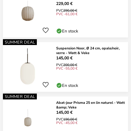
229,00 €
PVC
290,00 €
PVC -61,00 €
En stock
SUMMER DEAL
Suspension Noor, Ø 24 cm, opale/noir,
verre - Watt & Veke
145,00 €
PVC
200,00 €
PVC -55,00 €
En stock
SUMMER DEAL
Abat-jour Prisma 25 en lin naturel - Watt
&amp; Veke
145,00 €
PVC
190,00 €
PVC -45,00 €