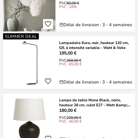
PVC
80,00 €
PVC -18%
Délai de livraison : 3 - 4 semaines
SUMMER DEAL
Lampadaire Kuro, noir, hauteur 120 cm,
G9, à intensité variable - Watt & Veke
195,00 €
PVC
260,00 €
PVC -65,00 €
Délai de livraison : 3 - 4 semaines
Lampe de table Mona Black, noire,
hauteur 28 cm, culot E27 - Watt &amp;
Veke
180,00 €
PVC
220,00 €
PVC -40,00 €