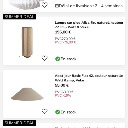
Délai de livraison : 2 - 4 semaines
SUMMER DEAL
Lampe sur pied Alba, lin, naturel, hauteur
72 cm - Watt & Veke
195,00 €
PVC
270,00 €
PVC -75,00 €
En stock
Abat-jour Basic Flat 42, couleur naturelle -
Watt &amp; Veke
55,00 €
PVC
68,00 €
PVC -19%
En stock
SUMMER DEAL