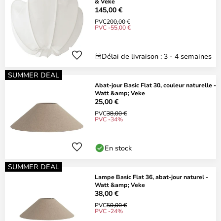
& Veke
145,00 €
PVC
200,00 €
PVC -55,00 €
Délai de livraison : 3 - 4 semaines
SUMMER DEAL
Abat-jour Basic Flat 30, couleur naturelle -
Watt &amp; Veke
25,00 €
PVC
38,00 €
PVC -34%
En stock
SUMMER DEAL
Lampe Basic Flat 36, abat-jour naturel -
Watt &amp; Veke
38,00 €
PVC
50,00 €
PVC -24%