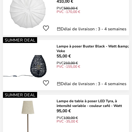
410,00 €
PVC
580,00 €
PVC -170,00 €
Délai de livraison : 3 - 4 semaines
SUMMER DEAL
Lampe à poser Buster Black - Watt &amp;
Veke
55,00 €
PVC
210,00 €
PVC -155,00 €
Délai de livraison : 3 - 4 semaines
SUMMER DEAL
Lampe de table à poser LED Tyra, à
intensité variable - couleur café - Watt
95,00 €
PVC
130,00 €
PVC -35,00 €