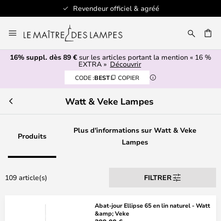
+ de 100 marques design
Allez
au
ERCHER
contenu
16% suppl. dès 89 €
sur les articles portant la mention « 16 %
EXTRA »
Découvrir
CODE :
BEST
COPIER
Watt & Veke Lampes
Plus d'informations sur Watt & Veke
Produits
Lampes
109 article(s)
FILTRER
Abat-jour Ellipse 65 en lin naturel - Watt
&amp; Veke