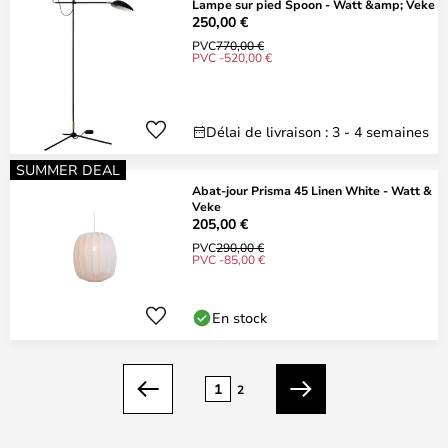
Lampe sur pied Spoon - Watt &amp; Veke
250,00 €
PVC
770,00 €
PVC -520,00 €
Délai de livraison : 3 - 4 semaines
SUMMER DEAL
Abat-jour Prisma 45 Linen White - Watt &
Veke
205,00 €
PVC
290,00 €
PVC -85,00 €
En stock
Page
1
2
Précédent
Suivant