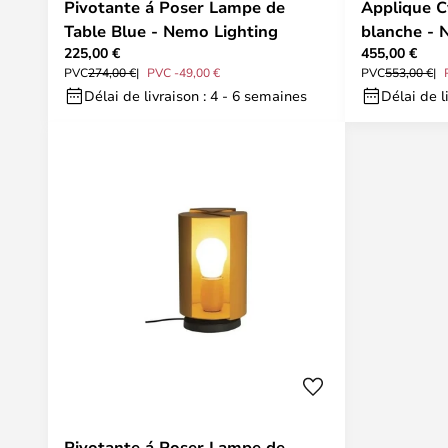
Pivotante á Poser Lampe de
Applique C
Table Blue - Nemo Lighting
blanche - 
225,00 €
455,00 €
PVC
274,00 €
PVC -49,00 €
PVC
553,00 €
Délai de livraison : 4 - 6 semaines
Délai de l
Pivotante á Poser Lampe de