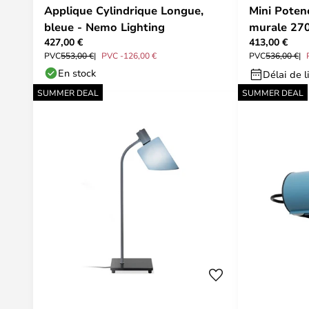
Applique Cylindrique Longue,
Mini Poten
bleue - Nemo Lighting
murale 27
427,00 €
413,00 €
Lighting
PVC
553,00 €
PVC -126,00 €
PVC
536,00 €
En stock
Délai de l
SUMMER DEAL
SUMMER DEAL