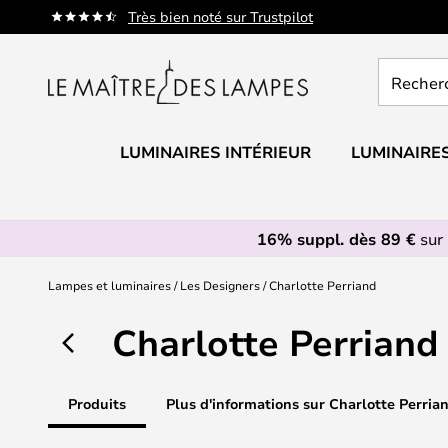
Allez
Très bien noté sur Trustpilot
au
contenu
Recherch
un
produit,
catégorie.
LUMINAIRES INTÉRIEUR
LUMINAIRES
16% suppl. dès 89 €
sur 
Lampes et luminaires
Les Designers
Charlotte Perriand
Charlotte Perriand
Produits
Plus d'informations sur Charlotte Perria