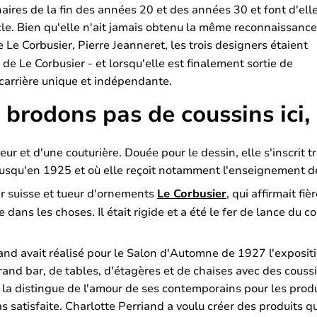
aires de la fin des années 20 et des années 30 et font d'ell
ècle. Bien qu'elle n'ait jamais obtenu la même reconnaissance
e Le Corbusier, Pierre Jeanneret, les trois designers étaient
de Le Corbusier - et lorsqu'elle est finalement sortie de
 carrière unique et indépendante.
 brodons pas de coussins ici
leur et d'une couturière. Douée pour le dessin, elle s'inscrit t
 jusqu'en 1925 et où elle reçoit notamment l'enseignement d
ner suisse et tueur d'ornements
Le Corbusier
, qui affirmait f
dre dans les choses. Il était rigide et a été le fer de lance d
iand avait réalisé pour le Salon d'Automne de 1927 l'exposit
and bar, de tables, d'étagères et de chaises avec des coussins
d la distingue de l'amour de ses contemporains pour les produ
as satisfaite. Charlotte Perriand a voulu créer des produits q