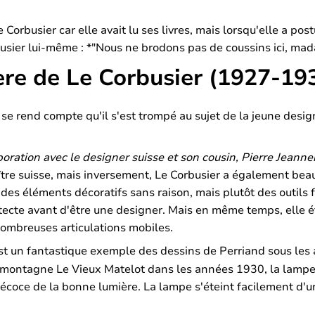
Corbusier car elle avait lu ses livres, mais lorsqu'elle a p
rbusier lui-même : *"Nous ne brodons pas de coussins ici, ma
ère de Le Corbusier (1927-19
il se rend compte qu'il s'est trompé au sujet de la jeune desig
oration avec le designer suisse et son cousin, Pierre Jeanner
re suisse, mais inversement, Le Corbusier a également beauc
des éléments décoratifs sans raison, mais plutôt des outils 
chitecte avant d'être une designer. Mais en même temps, elle
ombreuses articulations mobiles.
t un fantastique exemple des dessins de Perriand sous les 
 montagne Le Vieux Matelot dans les années 1930, la lampe 
coce de la bonne lumière. La lampe s'éteint facilement d'un