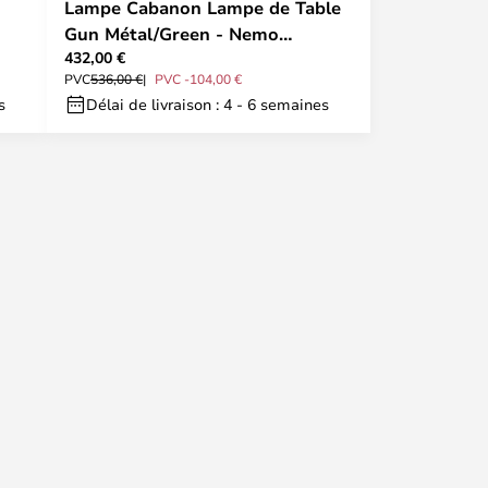
Lampe Cabanon Lampe de Table
Gun Métal/Green - Nemo
432,00 €
Lighting
PVC
536,00 €
PVC -104,00 €
s
Délai de livraison : 4 - 6 semaines