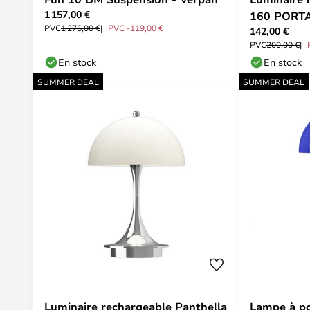
1 157,00 €
160 PORTA
PVC
1 276,00 €
PVC -119,00 €
142,00 €
Blue - Lou
PVC
200,00 €
En stock
En stock
SUMMER DEAL
SUMMER DEAL
Luminaire rechargeable Panthella
Lampe à p