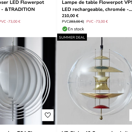
oser LED Flowerpot
Lampe de table Flowerpot VP
n - &TRADITION
LED rechargeable, chromée -
210,00 €
&TRADITION
PVC -73,00 €
PVC
283,00 €
PVC -73,00 €
En stock
SUMMER DEAL