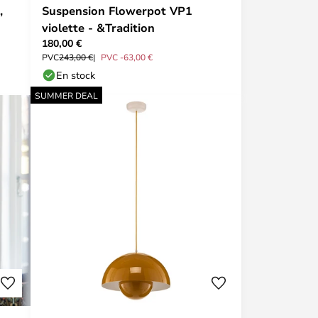
,
Suspension Flowerpot VP1
violette - &Tradition
180,00 €
PVC
243,00 €
PVC -63,00 €
En stock
SUMMER DEAL