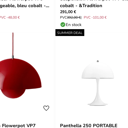
geable, bleu cobalt -
cobalt - &Tradition
291,00 €
ON
PVC -48,00 €
PVC
392,00 €
PVC -101,00 €
En stock
SUMMER DEAL
n Flowerpot VP7
Panthella 250 PORTABLE