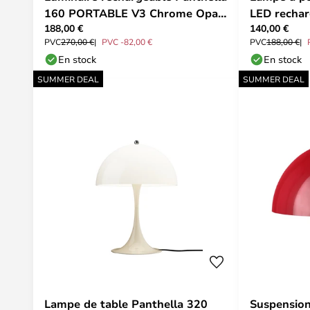
160 PORTABLE V3 Chrome Opale
LED rechar
188,00 €
140,00 €
Beige - Louis
&TRADITI
PVC
270,00 €
PVC -82,00 €
PVC
188,00 €
En stock
En stock
SUMMER DEAL
SUMMER DEAL
Lampe de table Panthella 320
Suspensio