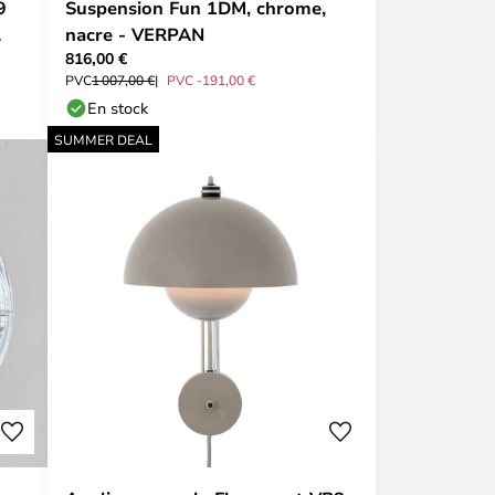
9
Suspension Fun 1DM, chrome,
nacre - VERPAN
816,00 €
PVC
1 007,00 €
PVC -191,00 €
En stock
SUMMER DEAL