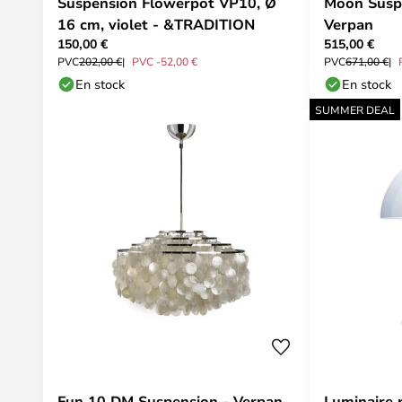
Suspension Flowerpot VP10, Ø
Moon Susp
16 cm, violet - &TRADITION
Verpan
150,00 €
515,00 €
PVC
202,00 €
PVC -52,00 €
PVC
671,00 €
En stock
En stock
SUMMER DEAL
Fun 10 DM Suspension - Verpan
Luminaire 