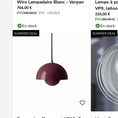
Wire Lampadaire Blanc - Verpan
Lampe à p
764,00 €
VP9, laito
PVC
940,00 €
PVC -176,00 €
210,00 €
PVC
283,00 €
En stock
En stock
SUMMER DEAL
SUMMER DEAL