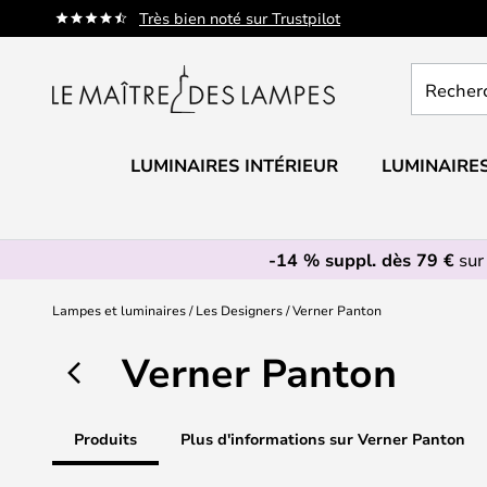
Allez
Très bien noté sur Trustpilot
au
contenu
Recherch
un
produit,
catégorie.
LUMINAIRES INTÉRIEUR
LUMINAIRES
-14 % suppl. dès 79 €
sur
Lampes et luminaires
Les Designers
Verner Panton
Verner Panton
Produits
Plus d'informations sur Verner Panton