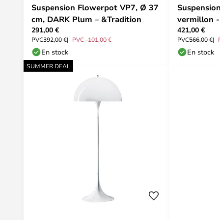
Suspension Flowerpot VP7, Ø 37
Suspensio
cm, DARK Plum – &Tradition
vermillon -
291,00 €
421,00 €
PVC
392,00 €
PVC -101,00 €
PVC
566,00 €
En stock
En stock
SUMMER DEAL