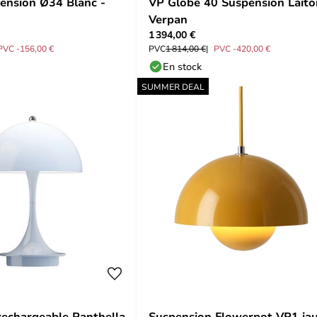
ension Ø34 Blanc -
VP Globe 40 Suspension Laito
Verpan
1 394,00 €
PVC -156,00 €
PVC
1 814,00 €
PVC -420,00 €
En stock
SUMMER DEAL
rechargeable Panthella
Suspension Flowerpot VP1 ja