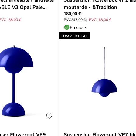
BLE V3 Opal Pale
moutarde - &Tradition
180,00 €
is Poulsen
PVC -58,00 €
PVC
243,00 €
PVC -63,00 €
En stock
SUMMER DEAL
oser Flowerpot VP9
Suspension Flowerpot VP7 bl