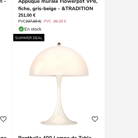
n -
Applique murale Flowerpot VP8,
fiche, gris-beige - &TRADITION
251,00 €
PVC
337,00 €
PVC -86,00 €
En stock
SUMMER DEAL
une
Panthella 400 Lampe de Table