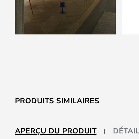
Skip
to
the
beginning
of
the
images
gallery
PRODUITS SIMILAIRES
APERÇU DU PRODUIT
DÉTAI