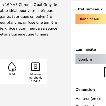
lla 160 V3 Chrome Opal Grey de
Effet lumineux
able idéal pour votre intérieur.
égante, fabriquée en polymère
Blanc chaud
leur blanche, diffuse une lumière
te, grâce notamment à sa source
elvins qui émet une lumière
diamètre de Ø160, elle est idéale
aison, le salon, la chambre à
Luminosité
 quelques-uns des emplacements
Sombre
velle gamme de lampes à poser
'une série de nouvelles
IP44
Mise en
 que le nouveau variateur
marche du
produit
ué sur l'écrou supérieur, qui
e simple pression de 0 %/10 %/33
Dimension
 batterie a été améliorée : elle
Hauteur (en cm) :
e luminosité, 25,5 heures à 33 %
 lampes sont uniquement livrées