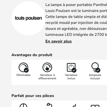
La lampe à poser portable Panthe
Louis Poulsen est le luminaire port
Cette lampe de table simple et él
recyclé moulé par injection de cou
douce et agréable, non éblouissan
lumineuse LED intégrée de 2700 k
blanche chaude. Portable et d'un 
En savoir plus
pour la plupart des pièces de la m
coucher et le bureau n'étant que
Avantages du produit
les plus évidents.
Cette lampe fait partie de la nou
portables Panthella 160, dotées d
Dimmable
Variateur à
Variateur
Ampoule
fonctionnalités améliorées, telles
effleurement
inclus
incluse
d'intensité tactile marche/arrêt sit
permet de régler l'intensité d'un
%/100 %. De plus, l'autonomie de la
Parfait pour ces pièces
dure jusqu'à 8,5 heures à 100 % d
et 79 heures à 10 %. De plus, les