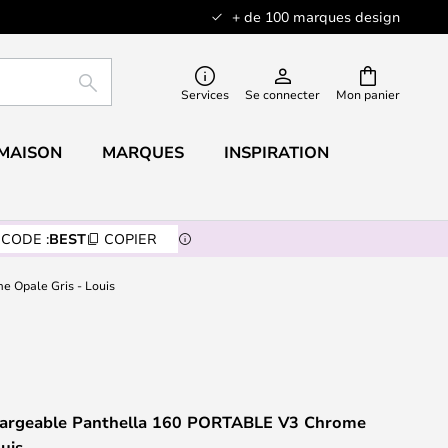
+ de 100 marques design
RECHERCHER
Services
Se connecter
Mon panier
 MAISON
MARQUES
INSPIRATION
CODE :
BEST
COPIER
 Opale Gris - Louis
hargeable Panthella 160 PORTABLE V3 Chrome
ouis