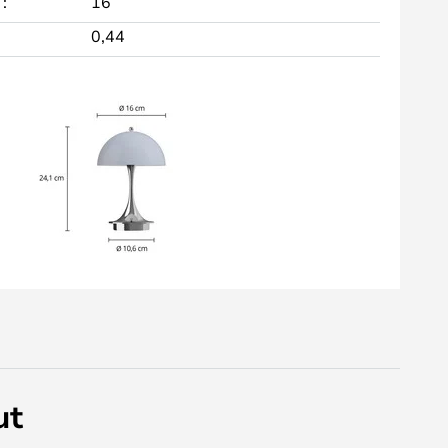
:
16
0,44
ut