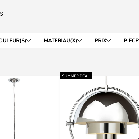
ES
OULEUR(S)
MATÉRIAU(X)
PRIX
PIÈCE
SUMMER DEAL