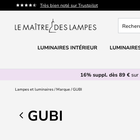
Allez
Très bien noté sur Trustpilot
au
contenu
Recherch
un
produit,
catégorie.
LUMINAIRES INTÉRIEUR
LUMINAIRES
16% suppl. dès 89 €
sur 
Lampes et luminaires
Marque
GUBI
GUBI