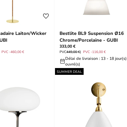
daire Laiton/Wicker
Bestlite BL9 Suspension Ø16
UBI
Chrome/Porcelaine - GUBI
333,00 €
PVC -460,00 €
PVC
449,00 €
PVC -116,00 €
Délai de livraison : 13 - 18 jour(s)
ouvré(s)
SUMMER DEAL