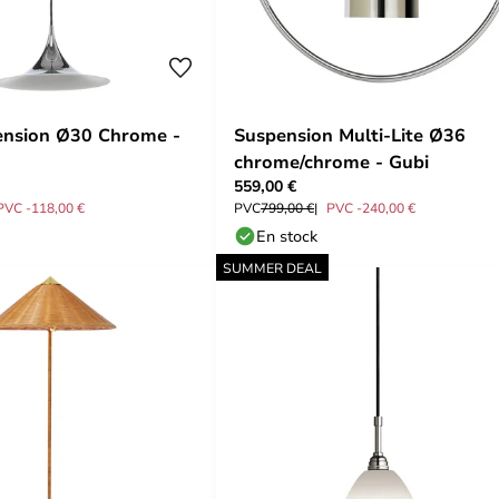
ension Ø30 Chrome -
Suspension Multi-Lite Ø36
chrome/chrome - Gubi
559,00 €
PVC -118,00 €
PVC
799,00 €
PVC -240,00 €
En stock
SUMMER DEAL