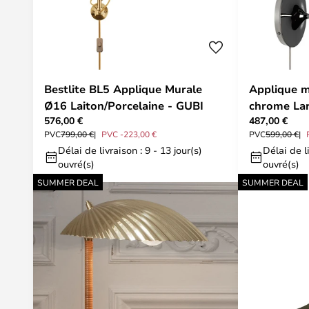
Bestlite BL5 Applique Murale
Applique m
Ø16 Laiton/Porcelaine - GUBI
chrome Lar
576,00 €
487,00 €
Gubi
PVC
799,00 €
PVC -223,00 €
PVC
599,00 €
Délai de livraison : 9 - 13 jour(s)
Délai de li
ouvré(s)
ouvré(s)
SUMMER DEAL
SUMMER DEAL