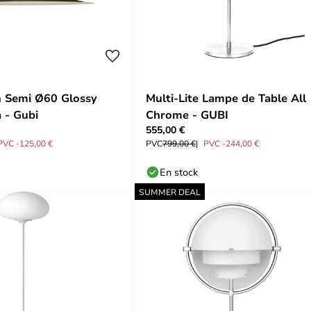
n Semi Ø60 Glossy
Multi-Lite Lampe de Table All
 - Gubi
Chrome - GUBI
555,00 €
PVC -125,00 €
PVC
799,00 €
PVC -244,00 €
En stock
SUMMER DEAL