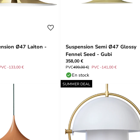
nsion Ø47 Laiton -
Suspension Semi Ø47 Glossy
Fennel Seed - Gubi
358,00 €
PVC -133,00 €
PVC
499,00 €
PVC -141,00 €
En stock
SUMMER DEAL