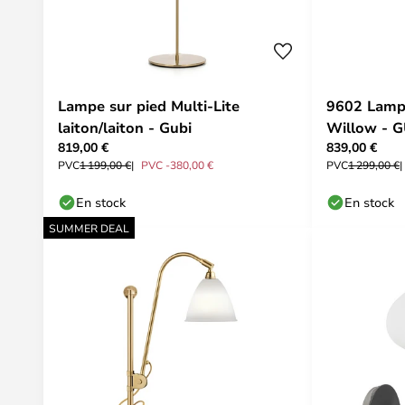
Lampe sur pied Multi-Lite
9602 Lampa
laiton/laiton - Gubi
Willow - G
819,00 €
839,00 €
PVC
1 199,00 €
PVC -380,00 €
PVC
1 299,00 €
En stock
En stock
SUMMER DEAL