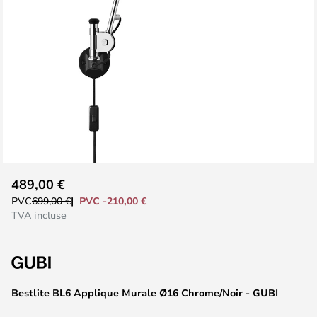
Skip
489,00 €
to
PVC -210,00 €
PVC
699,00 €
the
TVA incluse
beginning
of
the
images
Bestlite BL6 Applique Murale Ø16 Chrome/Noir - GUBI
gallery