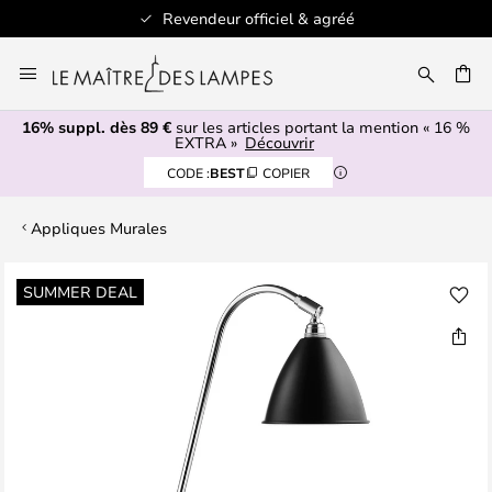
Revendeur officiel & agréé
Allez
au
ERCHER
contenu
16% suppl. dès 89 €
sur les articles portant la mention « 16 %
EXTRA »
Découvrir
CODE :
BEST
COPIER
Appliques Murales
Skip
SUMMER DEAL
to
the
end
of
the
images
gallery