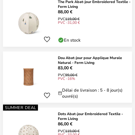
The Park Abat-jour Embroidered Textile -
Ferm Living
88,00 €
PVC
119,00 €
PVC -31,00 €
En stock
Dou Abat-jour pour Applique Murale
Natural - Ferm Living
83,00 €
PVC
99,00 €
PVC -16%
Délai de livraison : 5 - 8 jour(s)
ouvré(s)
SUMMER DEAL
Dots Abat-jour Embroidered Textile -
Ferm Living
86,00 €
PVC
119,00 €
PVC -33,00 €