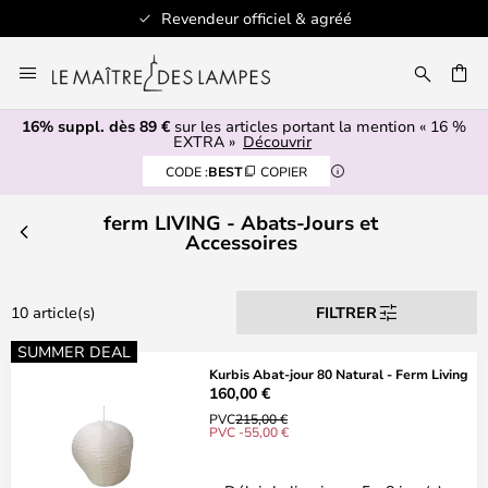
Revendeur officiel & agréé
Allez
au
ERCHER
contenu
16% suppl. dès 89 €
sur les articles portant la mention « 16 %
EXTRA »
Découvrir
CODE :
BEST
COPIER
ferm LIVING - Abats-Jours et
Accessoires
10 article(s)
FILTRER
SUMMER DEAL
Kurbis Abat-jour 80 Natural - Ferm Living
160,00 €
PVC
215,00 €
PVC -55,00 €