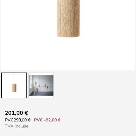
Skip
201,00 €
to
PVC -92,00 €
PVC
293,00 €
the
TVA incluse
beginning