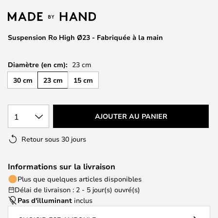
of
the
images
Suspension Ro High Ø23 - Fabriquée à la main
gallery
Diamètre (en cm):
23 cm
30 cm
23 cm
15 cm
1
AJOUTER AU PANIER
Retour sous 30 jours
Informations sur la livraison
Plus que quelques articles disponibles
Délai de livraison : 2 - 5 jour(s) ouvré(s)
Pas d'illuminant
inclus