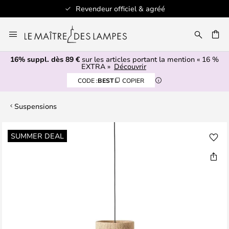
Revendeur officiel & agréé
Allez
au
ERCHER
contenu
16% suppl. dès 89 €
sur les articles portant la mention « 16 %
EXTRA »
Découvrir
CODE :
BEST
COPIER
Suspensions
Skip
SUMMER DEAL
to
the
end
of
the
images
gallery