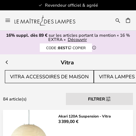
Revendeur officiel & agréé
Allez
au
ERCHER
contenu
16% suppl. dès 89 €
sur les articles portant la mention « 16 %
EXTRA »
Découvrir
CODE :
BEST
COPIER
Vitra
VITRA ACCESSOIRES DE MAISON
VITRA LAMPES
84 article(s)
FILTRER
Akari 120A Suspension - Vitra
3 399,00 €