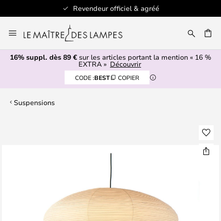
Revendeur officiel & agréé
Allez
au
ERCHER
contenu
16% suppl. dès 89 €
sur les articles portant la mention « 16 %
EXTRA »
Découvrir
CODE :
BEST
COPIER
Suspensions
Skip
to
the
end
of
the
images
gallery