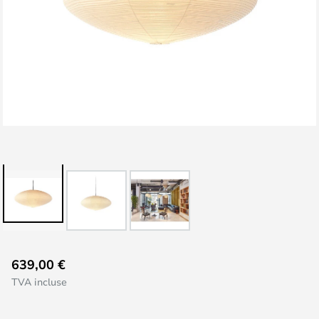
Skip
639,00 €
to
TVA incluse
the
beginning