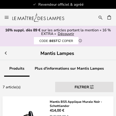
Revendeur officiel & agréé
Allez
au
ERCHER
contenu
16% suppl. dès 89 €
sur les articles portant la mention « 16 %
EXTRA »
Découvrir
CODE :
BEST
COPIER
Mantis Lampes
Produits
Plus d'informations sur Mantis Lampes
7 article(s)
FILTRER
Mantis BS5 Applique Murale Noir -
Schottlander
414,00 €