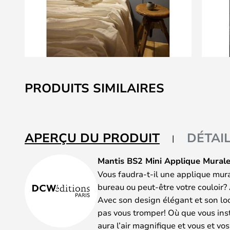
Skip
to
PRODUITS SIMILAIRES
the
beginning
of
the
APERÇU DU PRODUIT
DÉTAI
images
gallery
Mantis BS2 Mini Applique Murale
Vous faudra-t-il une applique mura
bureau ou peut-être votre couloir? 
Avec son design élégant et son lo
pas vous tromper! Où que vous inst
aura l’air magnifique et vous et vo