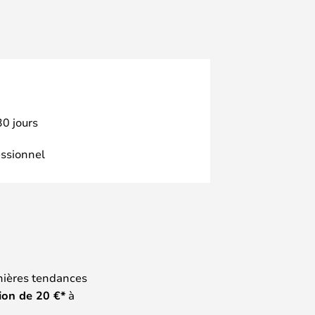
30 jours
essionnel
nières tendances
ion de
20
€*
à