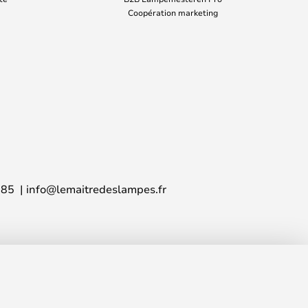
Coopération marketing
 85
info@lemaitredeslampes.fr
494,00 €
AJOUTER AU PANIER
PVC
524,00 €