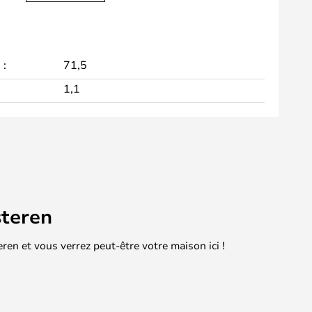
 :
71,5
1,1
teren
en et vous verrez peut-être votre maison ici !