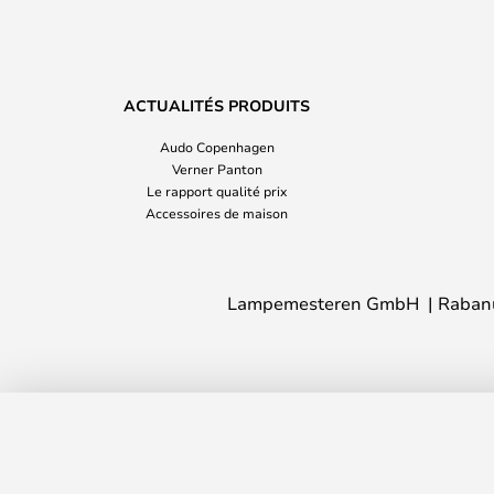
ACTUALITÉS PRODUITS
Audo Copenhagen
Verner Panton
Le rapport qualité prix
Accessoires de maison
Lampemesteren GmbH
Raban
Mantis BS2 Mini Applique Murale Noir 
En stock
Délai de livraison : 2 - 5 jour(s) ouvré(s)