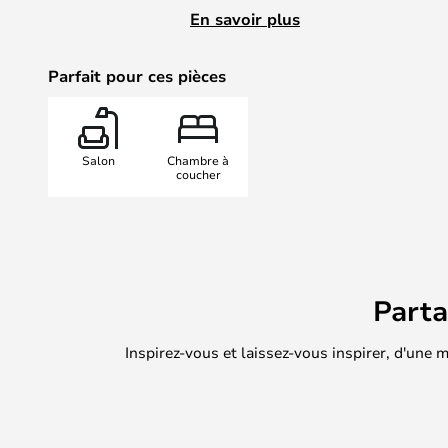
impressionnés par son bel aspect.
En savoir plus
Parfait pour ces pièces
Salon
Chambre à
coucher
Part
Inspirez-vous et laissez-vous inspirer, d'une