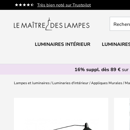
Allez
Très bien noté sur Trustpilot
au
contenu
Recherch
un
produit,
catégorie.
LUMINAIRES INTÉRIEUR
LUMINAIRES
16% suppl. dès 89 €
sur 
Lampes et luminaires
Luminaries d'intérieur
Appliques Murales
Man
Skip
to
the
end