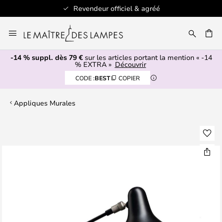
Revendeur officiel & agréé
Allez
au
ERCHER
contenu
-14 % suppl. dès 79 €
sur les articles portant la mention « -14
% EXTRA »
Découvrir
CODE :
BEST
COPIER
Appliques Murales
Skip
to
the
end
of
the
images
gallery