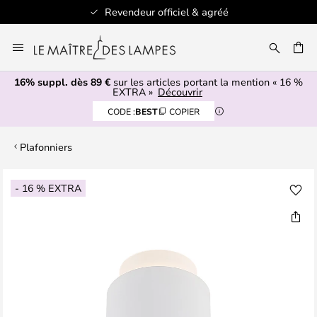
Revendeur officiel & agréé
Allez
au
ERCHER
contenu
16% suppl. dès 89 €
sur les articles portant la mention « 16 %
EXTRA »
Découvrir
CODE :
BEST
COPIER
Plafonniers
Skip
- 16 % EXTRA
to
the
end
of
the
images
gallery