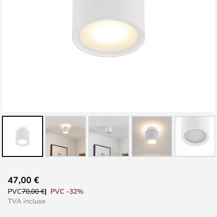
Skip
47,00 €
to
PVC -32%
PVC
70,00 €
the
TVA incluse
beginning