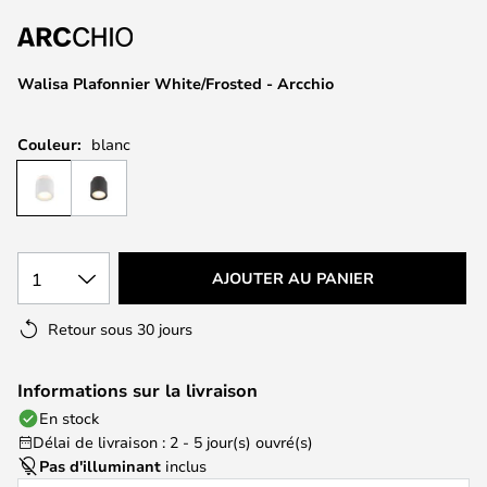
of
the
images
Walisa Plafonnier White/Frosted - Arcchio
gallery
Couleur:
blanc
1
AJOUTER AU PANIER
Retour sous 30 jours
Informations sur la livraison
En stock
Délai de livraison : 2 - 5 jour(s) ouvré(s)
Pas d'illuminant
inclus