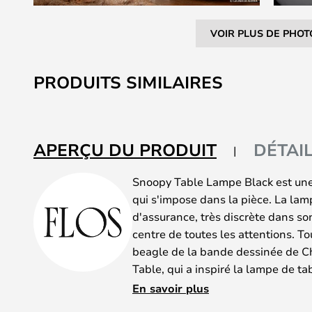
VOIR PLUS DE PHOT
Skip
to
PRODUITS SIMILAIRES
the
beginning
of
the
APERÇU DU PRODUIT
DÉTAI
images
gallery
Snoopy Table Lampe Black est une 
qui s'impose dans la pièce. La lam
d'assurance, très discrète dans so
centre de toutes les attentions. T
beagle de la bande dessinée de C
Table, qui a inspiré la lampe de ta
L'abat-jour en verre caractéristiq
En savoir plus
tête du chien beagle crédible. Com