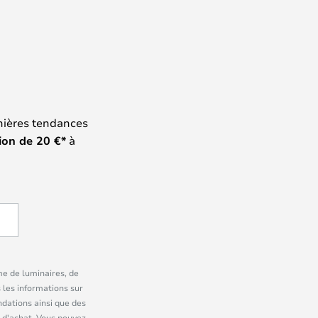
nières tendances
ion de
20
€*
à
me de luminaires, de
 les informations sur
dations ainsi que des
 d'achat. Vous pouvez