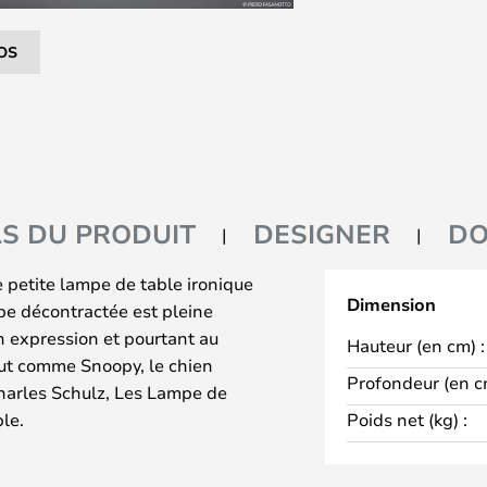
OS
LS DU PRODUIT
DESIGNER
DO
petite lampe de table ironique
Dimension
pe décontractée est pleine
n expression et pourtant au
Hauteur (en cm) :
out comme Snoopy, le chien
Profondeur (en c
harles Schulz, Les Lampe de
ble.
Poids net (kg) :
ue ressemble par sa forme à la
me la tête de Snoopy, il repose