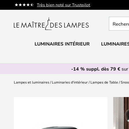
Allez
Très bien noté sur Trustpilot
au
contenu
Recherch
un
produit,
catégorie.
LUMINAIRES INTÉRIEUR
LUMINAIRES
-14 % suppl. dès 79 €
sur
Lampes et luminaires
Luminaries d'intérieur
Lampes de Table
Snoo
Skip
to
the
end