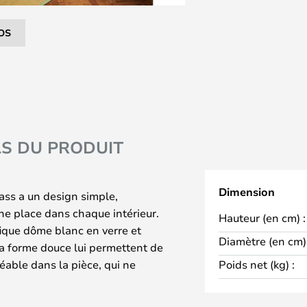
OS
LS DU PRODUIT
Dimension
ss a un design simple,
ne place dans chaque intérieur.
Hauteur (en cm) :
fique dôme blanc en verre et
Diamètre (en cm) 
 la forme douce lui permettent de
éable dans la pièce, qui ne
Poids net (kg) :
du verre dépoli. Ces belles
ain, ce qui signifie que chaque