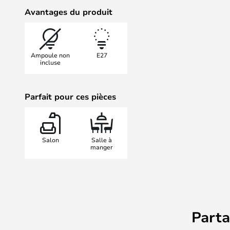
suspension est unique dans son ex
Avantages du produit
sont parfaites au-dessus de la tab
dans le coin cosy ou le couloir, où
atmosphère chaleureuse et un bon
Ampoule non
E27
suspendues uniques et élégantes.
incluse
Parfait pour ces pièces
Salon
Salle à
manger
Part