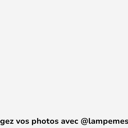
pression et sa taille. Les Lampes
le à manger, de la table basse,
 vous pouvez créer une
 éclairage avec ces lampes
agez vos photos avec @lampemes