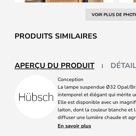
VOIR PLUS DE PHOT
Skip
to
PRODUITS SIMILAIRES
the
beginning
of
the
APERÇU DU PRODUIT
DÉTAI
images
gallery
Conception
La lampe suspendue Ø32 Opal/Bra
intemporel et élégant qui mérite u
Elle est disponible avec un magni
laiton, dont la couleur blanche et
diffuser une lumière chaude et agr
semble pas éblouissante en raison 
En savoir plus
suspensions sont fabriquées à la m