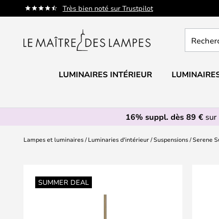
Allez
Très bien noté sur Trustpilot
au
contenu
Recherch
un
produit,
catégorie.
LUMINAIRES INTÉRIEUR
LUMINAIRES
16% suppl. dès 89 €
sur 
Lampes et luminaires
Luminaries d'intérieur
Suspensions
Serene S
Skip
to
SUMMER DEAL
the
end