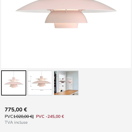
Skip
775,00 €
to
PVC -245,00 €
PVC
1 020,00 €
the
TVA incluse
beginning