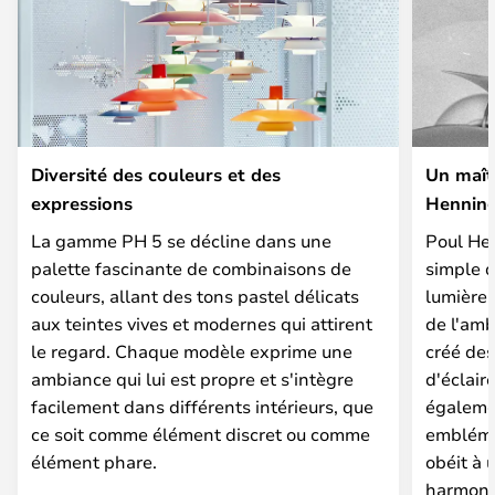
Diversité des couleurs et des
Un maîtr
expressions
Hennin
La gamme PH 5 se décline dans une
Poul Hen
palette fascinante de combinaisons de
simple d
couleurs, allant des tons pastel délicats
lumière
aux teintes vives et modernes qui attirent
de l'amb
le regard. Chaque modèle exprime une
créé des
ambiance qui lui est propre et s'intègre
d'éclair
facilement dans différents intérieurs, que
égalemen
ce soit comme élément discret ou comme
embléma
élément phare.
obéit à 
harmoni