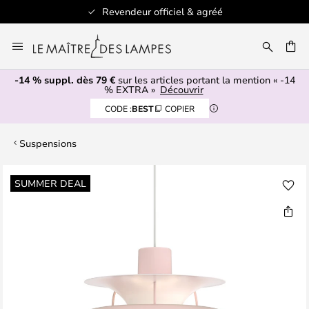
Revendeur officiel & agréé
Allez
au
ERCHER
contenu
-14 % suppl. dès 79 €
sur les articles portant la mention « -14
% EXTRA »
Découvrir
CODE :
BEST
COPIER
Suspensions
Skip
SUMMER DEAL
to
the
end
of
the
images
gallery