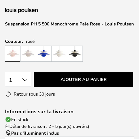
of
the
images
Suspension PH 5 500 Monochrome Pale Rose - Louis Poulsen
gallery
Couleur:
rosé
1
AJOUTER AU PANIER
Retour sous 30 jours
Informations sur la livraison
En stock
Délai de livraison : 2 - 5 jour(s) ouvré(s)
Pas d'illuminant
inclus