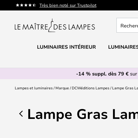
Allez
Très bien noté sur Trustpilot
au
contenu
Recherch
un
produit,
catégorie.
LUMINAIRES INTÉRIEUR
LUMINAIRES
-14 % suppl. dès 79 €
sur
Lampes et luminaires
Marque
DCWéditions Lampes
Lampe Gras L
Lampe Gras La