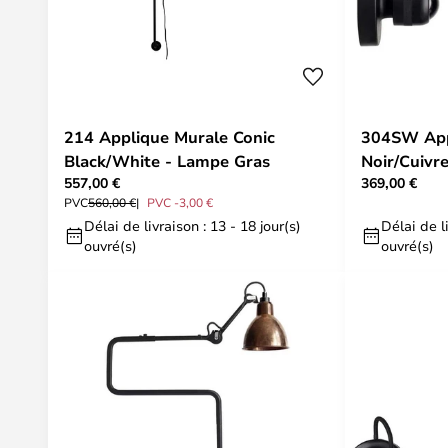
214 Applique Murale Conic
304SW App
Black/White - Lampe Gras
Noir/Cuivr
557,00 €
369,00 €
Gras
PVC
560,00 €
PVC -3,00 €
Délai de livraison : 13 - 18 jour(s)
Délai de li
ouvré(s)
ouvré(s)