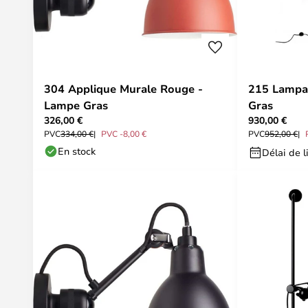
304 Applique Murale Rouge -
215 Lampad
Lampe Gras
Gras
326,00 €
930,00 €
PVC
334,00 €
PVC -8,00 €
PVC
952,00 €
En stock
Délai de l