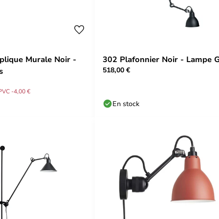
lique Murale Noir -
302 Plafonnier Noir - Lampe 
518,00 €
s
PVC -4,00 €
En stock