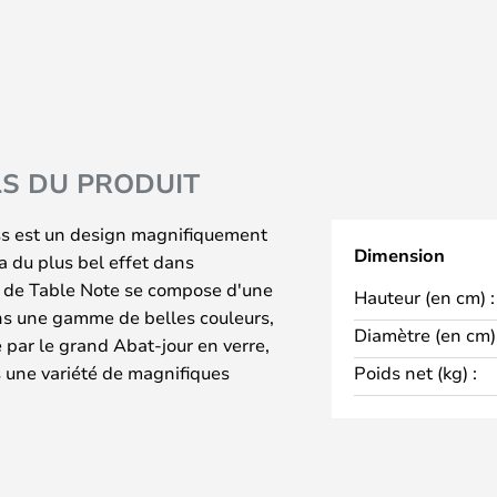
LS DU PRODUIT
s est un design magnifiquement
Dimension
a du plus bel effet dans
e de Table Note se compose d'une
Hauteur (en cm) :
ns une gamme de belles couleurs,
Diamètre (en cm) 
par le grand Abat-jour en verre,
 une variété de magnifiques
Poids net (kg) :
z obtenir exactement la lampe qui
on intérieure. La combinaison des
rmes confère à la Lampe une
esthétique, ce qui signifie que la