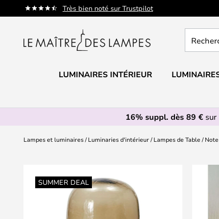
Allez
Très bien noté sur Trustpilot
au
contenu
Recherch
un
produit,
catégorie.
LUMINAIRES INTÉRIEUR
LUMINAIRES
16% suppl. dès 89 €
sur 
Lampes et luminaires
Luminaries d'intérieur
Lampes de Table
Note
Skip
to
SUMMER DEAL
the
end