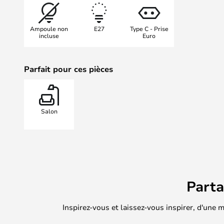
lampe fonctionne aussi bien comm
élément décoratif dans votre amén
Ampoule non
E27
Type C - Prise
Lampe sur la table d'appoint, dans
incluse
Euro
bibliothèque ou sur le rebord de la
lumière claire qui crée en même 
Parfait pour ces pièces
détendue.
Salon
Part
Inspirez-vous et laissez-vous inspirer, d'une