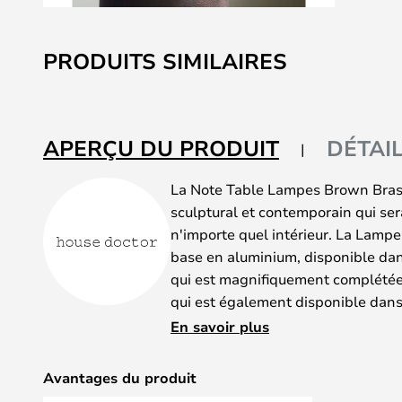
Skip
to
PRODUITS SIMILAIRES
the
beginning
of
the
APERÇU DU PRODUIT
DÉTAI
images
gallery
La Note Table Lampes Brown Bras
sculptural et contemporain qui ser
n'importe quel intérieur. La Lamp
base en aluminium, disponible da
qui est magnifiquement complétée 
qui est également disponible dans
couleurs, de sorte que vous pouve
En savoir plus
convient à votre style de décorati
matériaux, des couleurs et des fo
Avantages du produit
expression intemporelle, simple et 