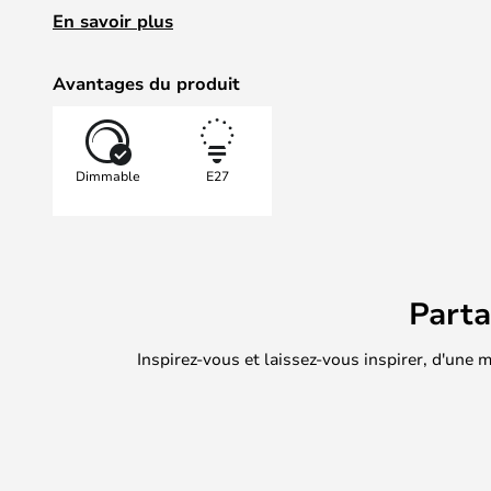
et paisible dans la maison. Avec une douille E27, ell
En savoir plus
luminaires.
Avantages du produit
Dimmable
E27
Part
Inspirez-vous et laissez-vous inspirer, d'une