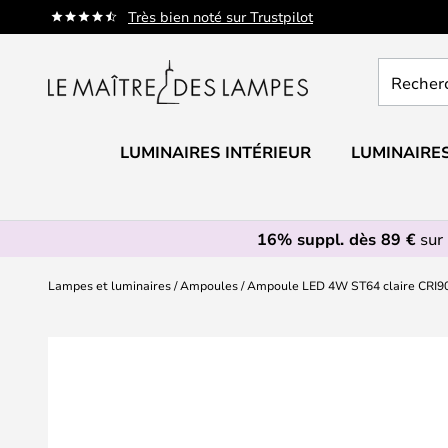
Allez
Très bien noté sur Trustpilot
au
contenu
Recherch
un
produit,
catégorie.
LUMINAIRES INTÉRIEUR
LUMINAIRES
16% suppl. dès 89 €
sur 
Lampes et luminaires
Ampoules
Ampoule LED 4W ST64 claire CRI90 à
Skip
to
the
end