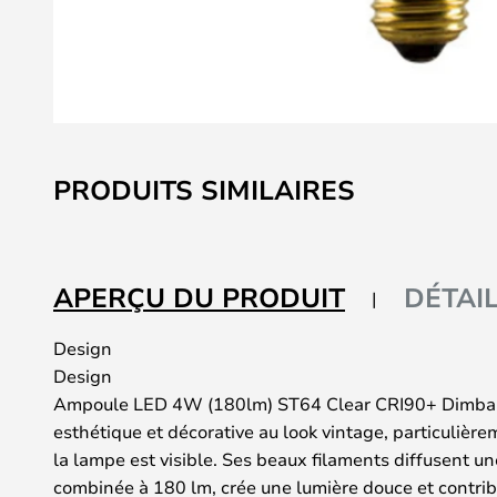
Skip
to
PRODUITS SIMILAIRES
the
beginning
of
the
APERÇU DU PRODUIT
DÉTAI
images
gallery
Design
Design
Ampoule LED 4W (180lm) ST64 Clear CRI90+ Dimbar
esthétique et décorative au look vintage, particulièr
la lampe est visible. Ses beaux filaments diffusent u
combinée à 180 lm, crée une lumière douce et contri