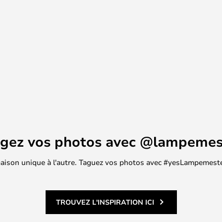
e convient à une grande variété de
agez vos photos avec @lampemes
 maison unique à l'autre. Taguez vos photos avec #yesLampemester
TROUVEZ L'INSPIRATION ICI