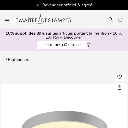
Revendeur officiel & agréé
Allez
au
ERCHER
contenu
16% suppl. dès 89 €
sur les articles portant la mention « 16 %
EXTRA »
Découvrir
CODE :
BEST
COPIER
Plafonniers
Skip
to
the
end
of
the
images
gallery