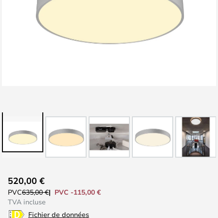
Skip
520,00 €
to
PVC -115,00 €
PVC
635,00 €
the
TVA incluse
beginning
Fichier de données