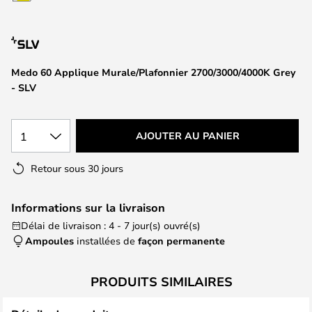
of
the
images
gallery
Medo 60 Applique Murale/Plafonnier 2700/3000/4000K Grey
- SLV
1
AJOUTER AU PANIER
Retour sous 30 jours
Informations sur la livraison
Délai de livraison : 4 - 7 jour(s) ouvré(s)
Ampoules
installées de
façon permanente
PRODUITS SIMILAIRES