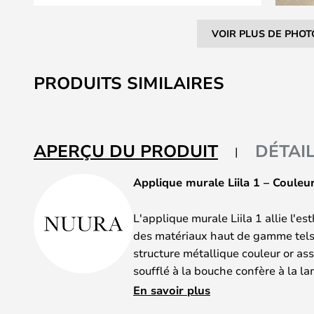
VOIR PLUS DE PHOT
Skip
to
PRODUITS SIMILAIRES
the
beginning
of
the
APERÇU DU PRODUIT
DÉTAI
images
gallery
Applique murale Liila 1 – Couleu
L'applique murale Liila 1 allie l'e
des matériaux haut de gamme tels q
structure métallique couleur or as
soufflé à la bouche confère à la 
intemporel qui s'intègre harmonie
En savoir plus
plus divers. Grâce à sa protection 