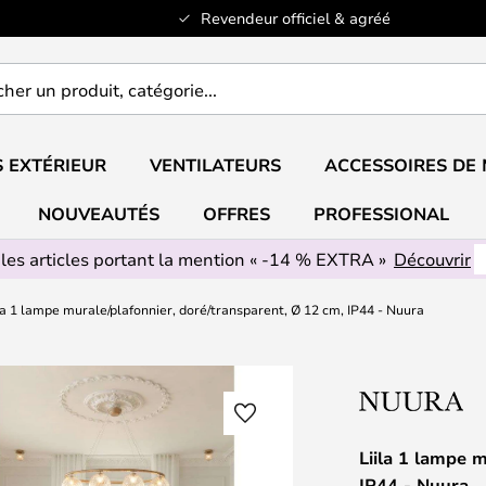
Revendeur officiel & agréé
er
..
 EXTÉRIEUR
VENTILATEURS
ACCESSOIRES DE
NOUVEAUTÉS
OFFRES
PROFESSIONAL
 les articles portant la mention « -14 % EXTRA »
Découvrir
la 1 lampe murale/plafonnier, doré/transparent, Ø 12 cm, IP44 - Nuura
Liila 1 lampe 
IP44 - Nuura