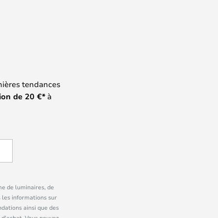
nières tendances
ion de
20
€*
à
me de luminaires, de
 les informations sur
dations ainsi que des
 d'achat. Vous pouvez