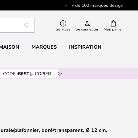
+ de 100 marques design
RECHERCHER
Services
Se connecter
Mon panier
 MAISON
MARQUES
INSPIRATION
CODE :
BEST
COPIER
murale/plafonnier, doré/transparent, Ø 12 cm,