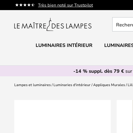
Allez
Très bien noté sur Trustpilot
au
contenu
Recherch
un
produit,
catégorie.
LUMINAIRES INTÉRIEUR
LUMINAIRES
-14 % suppl. dès 79 €
sur
Lampes et luminaires
Luminaries d'intérieur
Appliques Murales
Lii
Skip
to
the
end