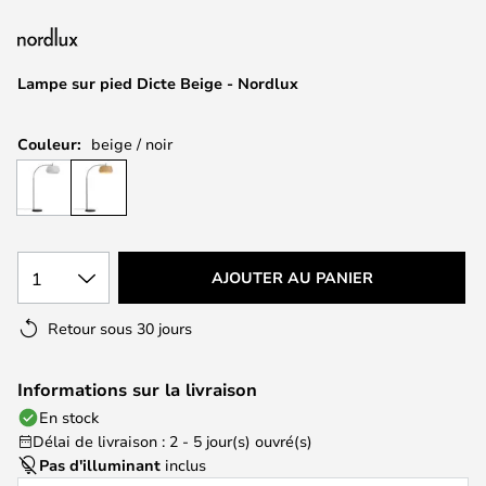
of
the
images
Lampe sur pied Dicte Beige - Nordlux
gallery
Couleur:
beige / noir
1
AJOUTER AU PANIER
Retour sous 30 jours
Informations sur la livraison
En stock
Délai de livraison : 2 - 5 jour(s) ouvré(s)
Pas d'illuminant
inclus