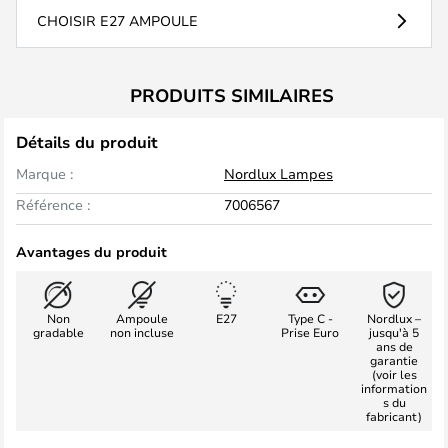
CHOISIR E27 AMPOULE
PRODUITS SIMILAIRES
Détails du produit
Marque :
Nordlux Lampes
Référence :
7006567
Avantages du produit
Non
Ampoule
E27
Type C -
Nordlux –
gradable
non incluse
Prise Euro
jusqu'à 5
ans de
garantie
(voir les
information
s du
fabricant)