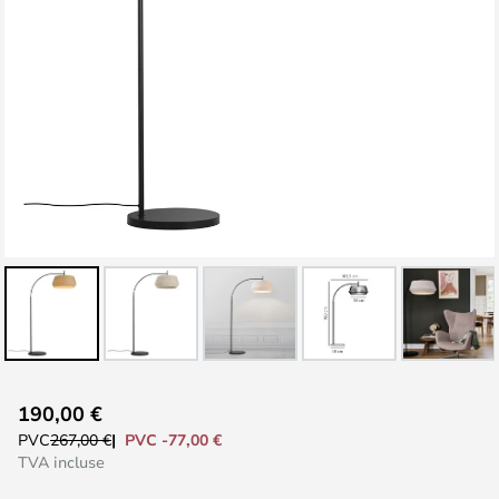
Skip
190,00 €
to
PVC -77,00 €
PVC
267,00 €
the
TVA incluse
beginning