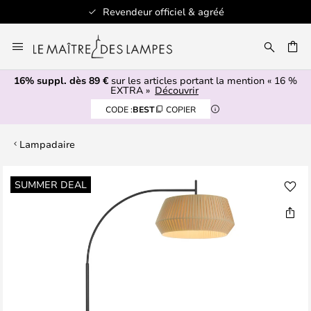
Revendeur officiel & agréé
Allez
au
ERCHER
contenu
16% suppl. dès 89 €
sur les articles portant la mention « 16 %
EXTRA »
Découvrir
CODE :
BEST
COPIER
Lampadaire
Skip
SUMMER DEAL
to
the
end
of
the
images
gallery