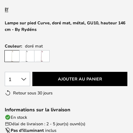
of
the
images
Lampe sur pied Curve, doré mat, métal, GU10, hauteur 146
gallery
cm - By Rydéns
Couleur:
doré mat
1
AJOUTER AU PANIER
Retour sous 30 jours
Informations sur la livraison
En stock
Délai de livraison : 2 - 5 jour(s) ouvré(s)
Pas d'illuminant
inclus