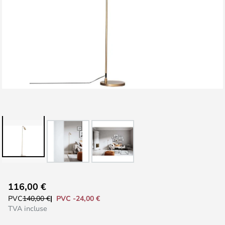
Skip
116,00 €
to
PVC -24,00 €
PVC
140,00 €
the
TVA incluse
beginning