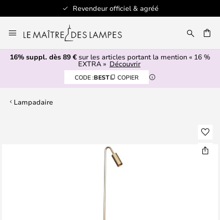
Revendeur officiel & agréé
Allez
au
ERCHER
contenu
16% suppl. dès 89 €
sur les articles portant la mention « 16 %
EXTRA »
Découvrir
CODE :
BEST
COPIER
Lampadaire
Skip
to
the
end
of
the
images
gallery