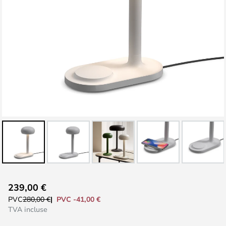
Skip
239,00 €
to
PVC -41,00 €
PVC
280,00 €
the
TVA incluse
beginning