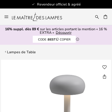
Revendeur officiel & agréé
Allez
au
ERCHER
contenu
16% suppl. dès 89 €
sur les articles portant la mention « 16 %
EXTRA »
Découvrir
CODE :
BEST
COPIER
Lampes de Table
Skip
to
the
end
of
the
images
gallery