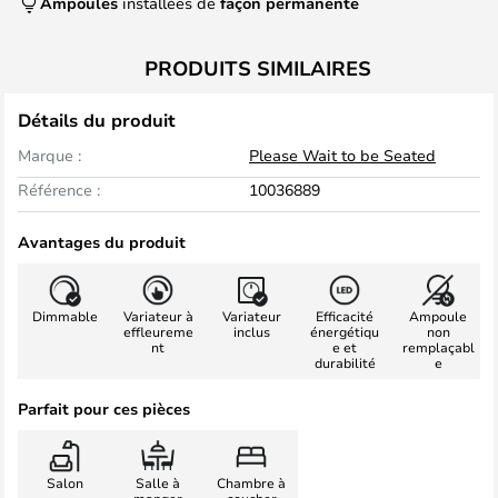
Ampoules
installées de
façon permanente
PRODUITS SIMILAIRES
Détails du produit
Marque :
Please Wait to be Seated
Référence :
10036889
Avantages du produit
Dimmable
Variateur à
Variateur
Efficacité
Ampoule
effleureme
inclus
énergétiqu
non
nt
e et
remplaçabl
durabilité
e
Parfait pour ces pièces
Salon
Salle à
Chambre à