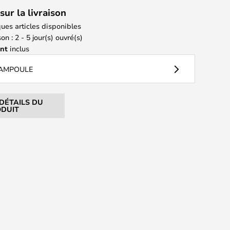
sur la livraison
ues articles disponibles
on : 2 - 5 jour(s) ouvré(s)
ant
inclus
 AMPOULE
 DÉTAILS DU
DUIT