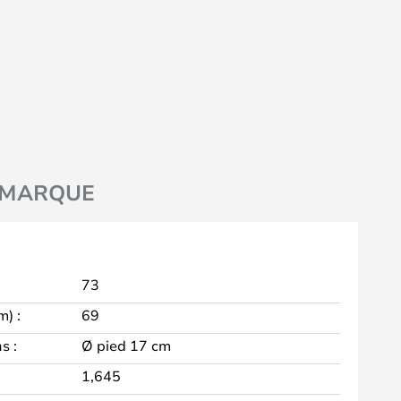
MARQUE
73
m) :
69
s :
Ø pied 17 cm
1,645