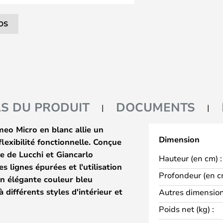
OS
LS DU PRODUIT
DOCUMENTS
eo Micro en blanc allie un
Dimension
lexibilité fonctionnelle. Conçue
e de Lucchi et Giancarlo
Hauteur (en cm) :
s lignes épurées et l'utilisation
Profondeur (en c
on élégante couleur bleu
 différents styles d'intérieur et
Autres dimension
que pièce.
Poids net (kg) :