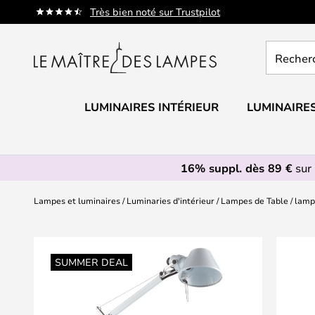
Allez
Très bien noté sur Trustpilot
au
contenu
Recherch
un
produit,
catégorie.
LUMINAIRES INTÉRIEUR
LUMINAIRES
16% suppl. dès 89 €
sur 
Lampes et luminaires
Luminaries d'intérieur
Lampes de Table
lamp
Skip
to
SUMMER DEAL
the
end