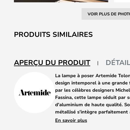
VOIR PLUS DE PHOT
Skip
to
PRODUITS SIMILAIRES
the
beginning
of
the
APERÇU DU PRODUIT
DÉTAI
images
gallery
La lampe à poser Artemide Tolom
design intemporel à une grande f
par les célèbres designers Michel
Fassina, cette lampe séduit par se
d'aluminium de haute qualité. S
métallisé s'intègre parfaitement à
apporte une touche stylée à cha
En savoir plus