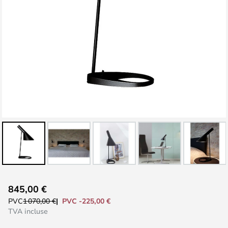
Skip
845,00 €
to
PVC -225,00 €
PVC
1 070,00 €
the
TVA incluse
beginning