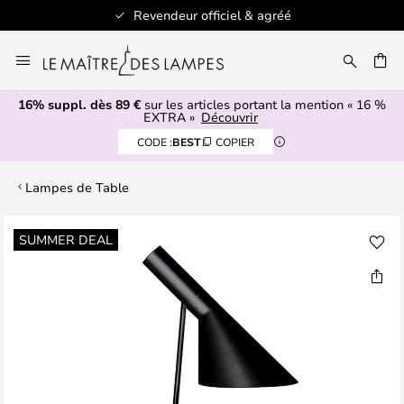
Revendeur officiel & agréé
Allez
au
ERCHER
contenu
16% suppl. dès 89 €
sur les articles portant la mention « 16 %
EXTRA »
Découvrir
CODE :
BEST
COPIER
Lampes de Table
Skip
SUMMER DEAL
to
the
end
of
the
images
gallery