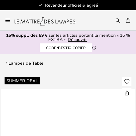
Revendeur officiel & agréé
Allez
au
ERCHER
contenu
16% suppl. dès 89 €
sur les articles portant la mention « 16 %
EXTRA »
Découvrir
CODE :
BEST
COPIER
Lampes de Table
Skip
SUMMER DEAL
to
the
end
of
the
images
gallery