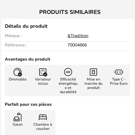
PRODUITS SIMILAIRES
Détails du produit
Marque :
&Tradition
Référence :
70004866
Avantages du produit
Dimmable
Variateur
Efficacité
Mise en
Type C -
inclus
énergétiqu
marche du
Prise Euro
e et
produit
durabilité
Parfait pour ces pièces
Salon
Chambre à
coucher