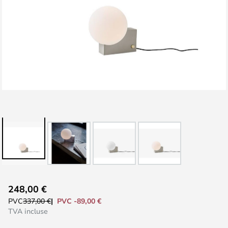
Skip
248,00 €
to
PVC -89,00 €
PVC
337,00 €
the
TVA incluse
beginning