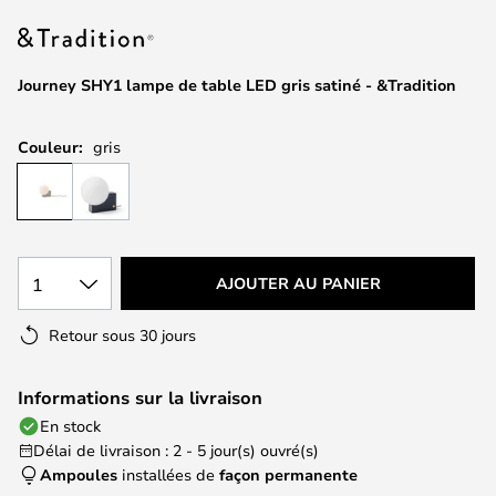
of
the
images
Journey SHY1 lampe de table LED gris satiné - &Tradition
gallery
Couleur:
gris
1
AJOUTER AU PANIER
Retour sous 30 jours
Informations sur la livraison
En stock
Délai de livraison : 2 - 5 jour(s) ouvré(s)
Ampoules
installées de
façon permanente