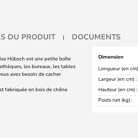
LS DU PRODUIT
DOCUMENTS
Dimension
se Hübsch est une petite boîte
othèques, les bureaux, les tables
Longueur (en cm)
 vous avez besoin de cacher
Largeur (en cm) :
est fabriquée en bois de chêne
Hauteur (en cm) :
 faire un bon choix
Poids net (kg) :
est idéal pour les petits objets
 si vous choisissez d'utiliser
n endroit idéal pour placer un
au niveau des yeux.