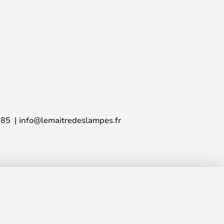
 85
info@lemaitredeslampes.fr
80,00 €
AJOUTER AU PANIER
PVC
95,00 €