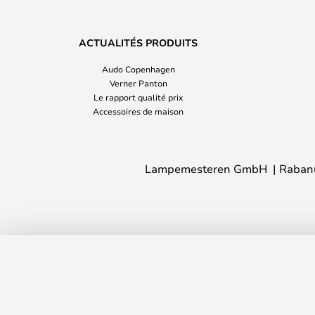
ACTUALITÉS PRODUITS
Audo Copenhagen
Verner Panton
Le rapport qualité prix
Accessoires de maison
Lampemesteren GmbH
Raban
Hide Drawer Box Natural - Hübsch
En stock
Délai de livraison : 2 - 5 jour(s) ouvré(s)