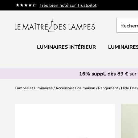
Allez
Très bien noté sur Trustpilot
au
contenu
Recherch
un
produit,
catégorie.
LUMINAIRES INTÉRIEUR
LUMINAIRES
16% suppl. dès 89 €
sur 
Lampes et luminaires
Accessoires de maison
Rangement
Hide Dra
Skip
to
the
end