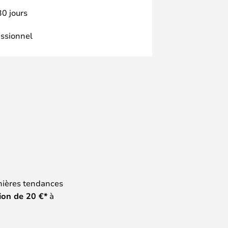
30 jours
essionnel
nières tendances
ion de
20
€*
à