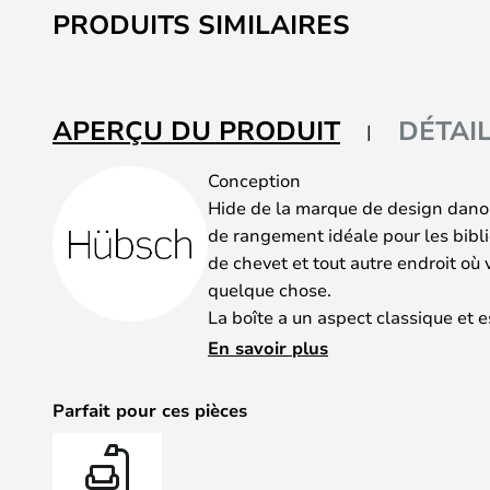
PRODUITS SIMILAIRES
APERÇU DU PRODUIT
DÉTAI
Conception
Hide de la marque de design danoi
de rangement idéale pour les bibli
de chevet et tout autre endroit où
quelque chose.
La boîte a un aspect classique et 
certifié FSC, ce qui vous permet de
En savoir plus
environnemental. Le design simple 
que vous avez besoin de ranger - et
Parfait pour ces pièces
Abat-jour sur votre bureau, c'est u
abat-jour, en amenant l'abat-jour 