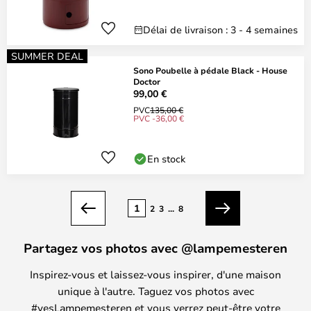
Délai de livraison : 3 - 4 semaines
SUMMER DEAL
Sono Poubelle à pédale Black - House
Doctor
99,00 €
PVC
135,00 €
PVC -36,00 €
En stock
Page
1
2
3
...
8
Précédent
Suivant
Partagez vos photos avec @lampemesteren
Inspirez-vous et laissez-vous inspirer, d'une maison
unique à l'autre. Taguez vos photos avec
#yesLampemesteren et vous verrez peut-être votre