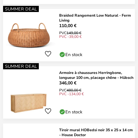
SUMMER DEAL
Braided Rangement Low Natural - Ferm
Living
110,00 €
PVC
149,00 €
PVC -39,00 €
En stock
SUMMER DEAL
Armoire à chaussures Herringbone,
longueur 100 cm, placage chêne - Hübsch
346,00 €
PVC
480,00 €
PVC -134,00 €
En stock
Tiroir mural HDBedsi noir 35 x 25 x 14 cm
- House Doctor