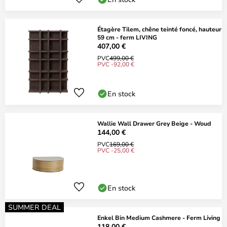
Étagère Tilem, chêne teinté foncé, hauteur
59 cm - ferm LIVING
407,00 €
PVC
499,00 €
PVC -92,00 €
En stock
Wallie Wall Drawer Grey Beige - Woud
144,00 €
PVC
169,00 €
PVC -25,00 €
En stock
SUMMER DEAL
Enkel Bin Medium Cashmere - Ferm Living
118,00 €