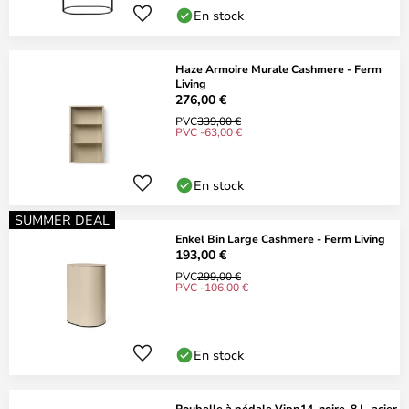
En stock
Haze Armoire Murale Cashmere - Ferm
Living
276,00 €
PVC
339,00 €
PVC -63,00 €
En stock
SUMMER DEAL
Enkel Bin Large Cashmere - Ferm Living
193,00 €
PVC
299,00 €
PVC -106,00 €
En stock
Poubelle à pédale Vipp14, noire, 8 L, acier