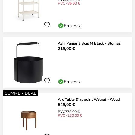
PVC -86,00 €
En stock
Ashi Panier à Bois M Black - Blomus
219,00 €
En stock
SUMMER DEAL
Arc Table D'appoint Walnut - Woud
549,00 €
PVC
779,00 €
PVC -230,00 €