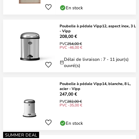
En stock
Poubelle à pédale Vipp12, aspect inox, 3 L
- Vipp
208,00 €
PVC
254,00 €
PVC -46,00 €
Délai de livraison : 7 - 11 jour(s)
ouvré(s)
Poubelle à pédale Vipp14, blanche, 8 L,
acier - Vipp
247,00 €
PVC
282,00 €
PVC -35,00 €
En stock
SUMMER DEAL