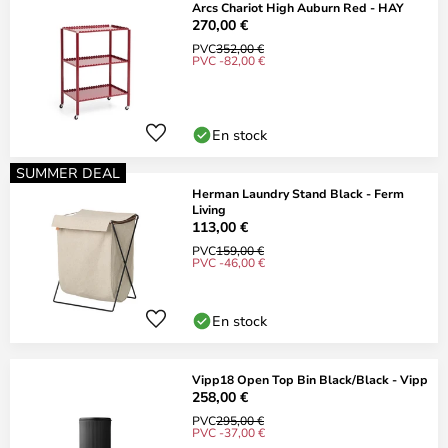
Arcs Chariot High Auburn Red - HAY
270,00 €
PVC
352,00 €
PVC -82,00 €
En stock
SUMMER DEAL
Herman Laundry Stand Black - Ferm
Living
113,00 €
PVC
159,00 €
PVC -46,00 €
En stock
Vipp18 Open Top Bin Black/Black - Vipp
258,00 €
PVC
295,00 €
PVC -37,00 €