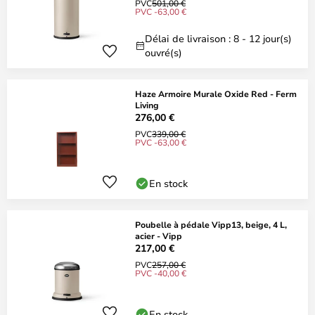
PVC
501,00 €
PVC -63,00 €
Délai de livraison : 8 - 12 jour(s)
ouvré(s)
Haze Armoire Murale Oxide Red - Ferm
Living
276,00 €
PVC
339,00 €
PVC -63,00 €
En stock
Poubelle à pédale Vipp13, beige, 4 L,
acier - Vipp
217,00 €
PVC
257,00 €
PVC -40,00 €
En stock