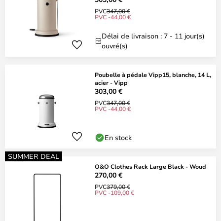
PVC
347,00 €
PVC -44,00 €
Délai de livraison : 7 - 11 jour(s)
ouvré(s)
Poubelle à pédale Vipp15, blanche, 14 L,
acier - Vipp
303,00 €
PVC
347,00 €
PVC -44,00 €
En stock
SUMMER DEAL
O&O Clothes Rack Large Black - Woud
270,00 €
PVC
379,00 €
PVC -109,00 €