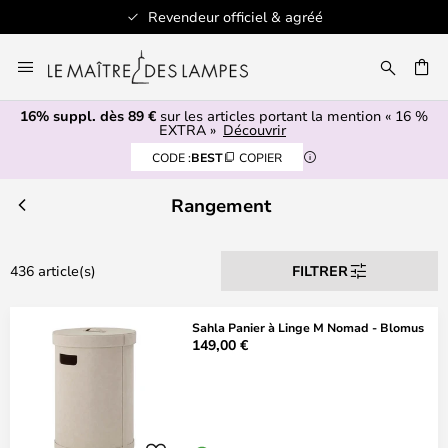
iciel & agréé
+ de 100 marques
Allez
au
ERCHER
contenu
16% suppl. dès 89 €
sur les articles portant la mention « 16 %
EXTRA »
Découvrir
CODE :
BEST
COPIER
Rangement
436 article(s)
FILTRER
Sahla Panier à Linge M Nomad - Blomus
149,00 €