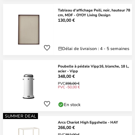
Tableau d'affichage Peili, noir, hauteur 78
cm, MDF - OYOY Living Design
130,00 €
Délai de livraison : 4 - 5 semaines
Poubelle à pédale Vipp16, blanche, 18 L,
acier - Vipp
348,00 €
PVC
398,00 €
PVC -50,00 €
En stock
SUMMER DEAL
Arcs Chariot High Eggshelle - HAY
266,00 €
PVC
352,00 €