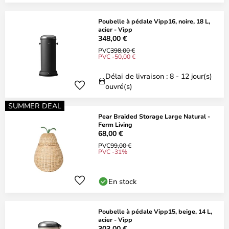
Poubelle à pédale Vipp16, noire, 18 L,
acier - Vipp
348,00 €
PVC
398,00 €
PVC -50,00 €
Délai de livraison : 8 - 12 jour(s)
ouvré(s)
SUMMER DEAL
Pear Braided Storage Large Natural -
Ferm Living
68,00 €
PVC
99,00 €
PVC -31%
En stock
Poubelle à pédale Vipp15, beige, 14 L,
acier - Vipp
303,00 €