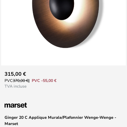
Skip
315,00 €
to
PVC -55,00 €
PVC
370,00 €
the
TVA incluse
beginning
of
the
images
Ginger 20 C Applique Murale/Plafonnier Wenge-Wenge -
gallery
Marset