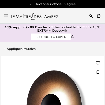
Revendeur officiel & agréé
Allez
au
ERCHER
contenu
16% suppl. dès 89 €
sur les articles portant la mention « 16 %
EXTRA »
Découvrir
CODE :
BEST
COPIER
Appliques Murales
Skip
to
the
end
of
the
images
gallery