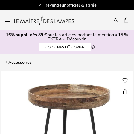
Revendeur officiel & agréé
Allez
au
ERCHER
contenu
16% suppl. dès 89 €
sur les articles portant la mention « 16 %
EXTRA »
Découvrir
CODE :
BEST
COPIER
Accessoires
Skip
to
the
end
of
the
images
gallery