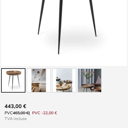
Skip
443,00 €
to
PVC -22,00 €
PVC
465,00 €
the
TVA incluse
beginning