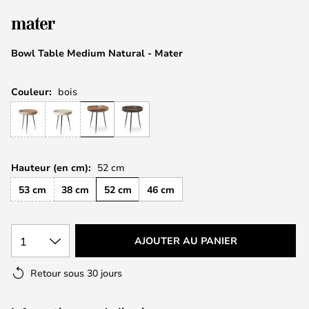
of
the
images
Bowl Table Medium Natural - Mater
gallery
Couleur:
bois
Hauteur (en cm):
52 cm
53 cm
38 cm
52 cm
46 cm
1
AJOUTER AU PANIER
Retour sous 30 jours