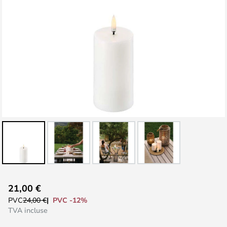
Skip
21,00 €
to
PVC -12%
PVC
24,00 €
the
TVA incluse
beginning