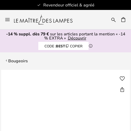
Revendeur officiel & agréé
Allez
au
ERCHER
contenu
-14 % suppl. dès 79 €
sur les articles portant la mention « -14
% EXTRA »
Découvrir
CODE :
BEST
COPIER
Bougeoirs
Skip
to
the
end
of
the
images
gallery