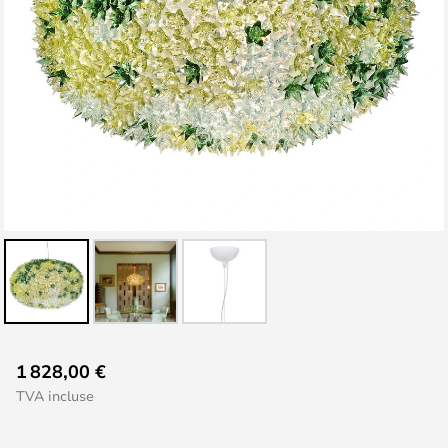
Skip
1 828,00 €
to
TVA incluse
the
beginning