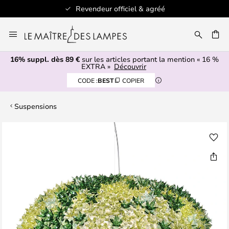
Revendeur officiel & agréé
Allez
au
ERCHER
contenu
16% suppl. dès 89 €
sur les articles portant la mention « 16 %
EXTRA »
Découvrir
CODE :
BEST
COPIER
Suspensions
Skip
to
the
end
of
the
images
gallery