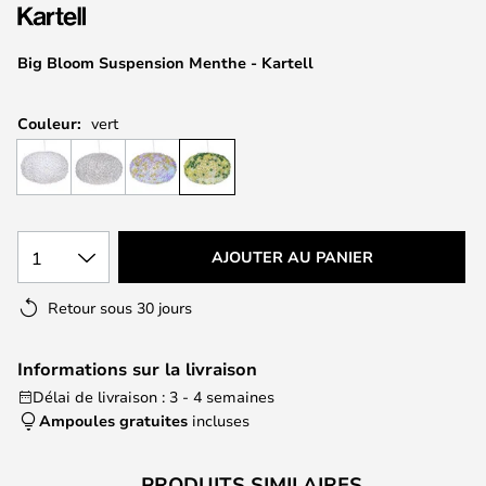
of
the
images
Big Bloom Suspension Menthe - Kartell
gallery
Couleur:
vert
1
AJOUTER AU PANIER
Retour sous 30 jours
Informations sur la livraison
Délai de livraison : 3 - 4 semaines
Ampoules gratuites
incluses
PRODUITS SIMILAIRES