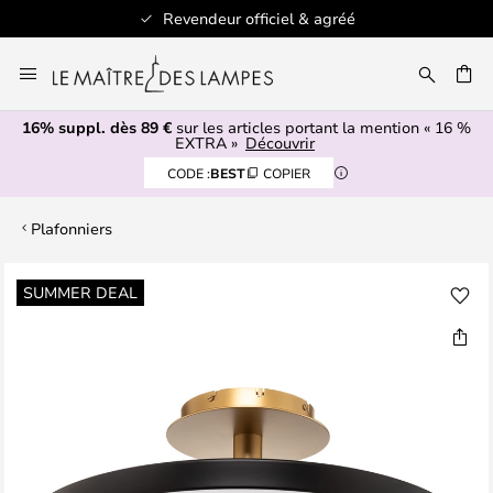
Revendeur officiel & agréé
Allez
au
ERCHER
contenu
16% suppl. dès 89 €
sur les articles portant la mention « 16 %
EXTRA »
Découvrir
CODE :
BEST
COPIER
Plafonniers
Skip
SUMMER DEAL
to
the
end
of
the
images
gallery