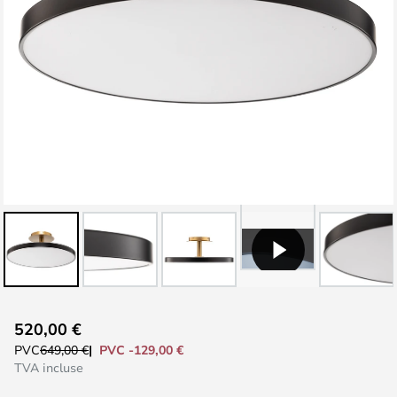
Skip
520,00 €
to
PVC -129,00 €
PVC
649,00 €
the
TVA incluse
beginning