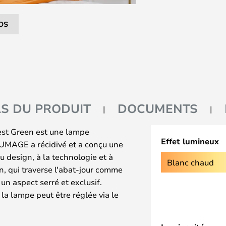
OS
LS DU PRODUIT
DOCUMENTS
est Green est une lampe
Effet lumineux
 UMAGE a récidivé et a conçu une
u design, à la technologie et à
Blanc chaud
on, qui traverse l'abat-jour comme
 un aspect serré et exclusif.
la lampe peut être réglée via le
 Elle peut donc être utilisée aussi
e dans le salon que comme lampe