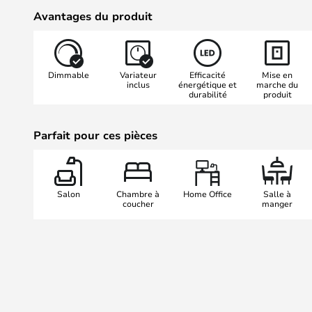
de travail pratique sur le bureau.
Avantages du produit
sortie USB cachée à partir de laqu
téléphone ou votre tablette - même
Vous n'avez donc plus besoin de f
Dimmable
Variateur
Efficacité
Mise en
de la place sur votre bureau ou vot
inclus
énergétique et
marche du
durabilité
produit
trouverez également la lampe susp
même série.
Parfait pour ces pièces
Salon
Chambre à
Home Office
Salle à
coucher
manger