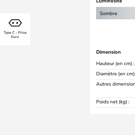
Luminosité
 En outre, la Lampe dispose d'une
elle vous pouvez recharger votre
Sombre
 lorsque la lampe est éteinte.
ils supplémentaires qui prennent
Type C - Prise
re table de chevet., où vous
Euro
endue et le plafonnier de la
Dimension
Hauteur (en cm) :
Diamètre (en cm) 
Autres dimension
Poids net (kg) :