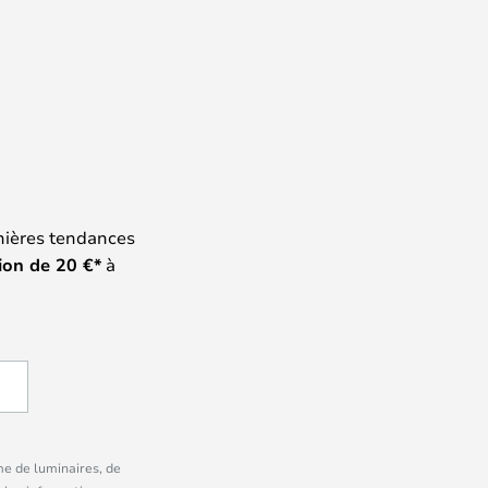
nières tendances
ion de
20
€*
à
me de luminaires, de