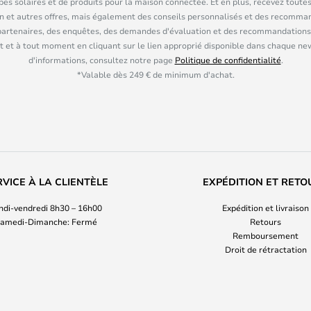
pes solaires et de produits pour la maison connectée. Et en plus, recevez toutes
n et autres offres, mais également des conseils personnalisés et des recomman
partenaires, des enquêtes, des demandes d'évaluation et des recommandations
 et à tout moment en cliquant sur le lien approprié disponible dans chaque ne
d'informations, consultez notre page
Politique de confidentialité
.
*Valable dès 249 € de minimum d'achat.
RVICE À LA CLIENTÈLE
EXPÉDITION ET RETO
ndi-vendredi 8h30 – 16h00
Expédition et livraison
amedi-Dimanche: Fermé
Retours
Remboursement
Droit de rétractation