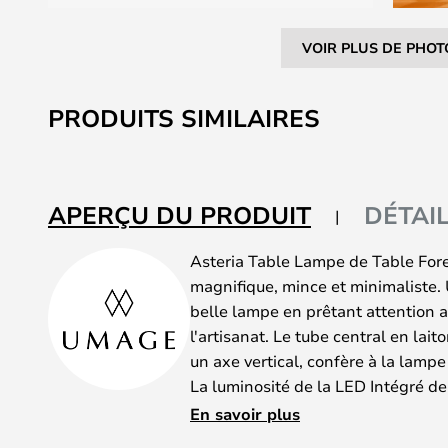
VOIR PLUS DE PHOT
Skip
to
PRODUITS SIMILAIRES
the
beginning
of
the
APERÇU DU PRODUIT
DÉTAI
images
gallery
Asteria Table Lampe de Table For
magnifique, mince et minimaliste.
belle lampe en prêtant attention a
l'artisanat. Le tube central en lait
un axe vertical, confère à la lampe
La luminosité de la LED Intégré de 
bouton situé à la base de la lampe.
En savoir plus
bien comme éclairage confortabl