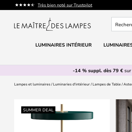
Allez
Très bien noté sur Trustpilot
au
contenu
Recherch
un
produit,
catégorie.
LUMINAIRES INTÉRIEUR
LUMINAIRES
-14 % suppl. dès 79 €
sur
Lampes et luminaires
Luminaries d'intérieur
Lampes de Table
Aste
Skip
to
SUMMER DEAL
the
end