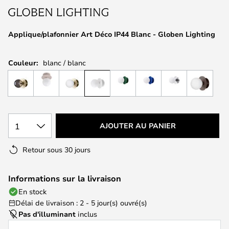
the
images
Applique/plafonnier Art Déco IP44 Blanc - Globen Lighting
gallery
Couleur:
blanc / blanc
1
AJOUTER AU PANIER
Retour sous 30 jours
Informations sur la livraison
En stock
Délai de livraison : 2 - 5 jour(s) ouvré(s)
Pas d'illuminant
inclus