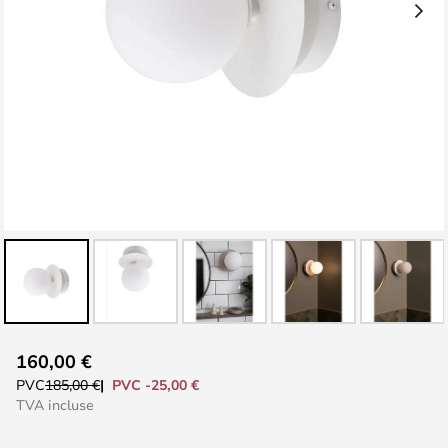
Skip
160,00 €
to
PVC -25,00 €
PVC
185,00 €
the
TVA incluse
beginning
of