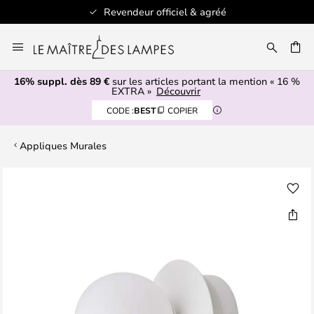
Revendeur officiel & agréé
Allez
au
ERCHER
contenu
16% suppl. dès 89 €
sur les articles portant la mention « 16 %
EXTRA »
Découvrir
CODE :
BEST
COPIER
Appliques Murales
Skip
to
the
end
of
the
images
gallery