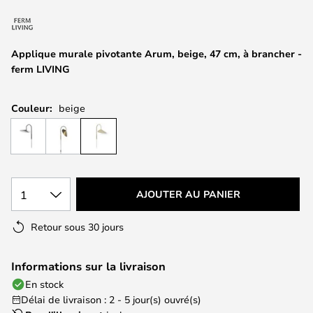
of
the
images
Applique murale pivotante Arum, beige, 47 cm, à brancher -
gallery
ferm LIVING
Couleur:
beige
1
AJOUTER AU PANIER
Retour sous 30 jours
Informations sur la livraison
En stock
Délai de livraison : 2 - 5 jour(s) ouvré(s)