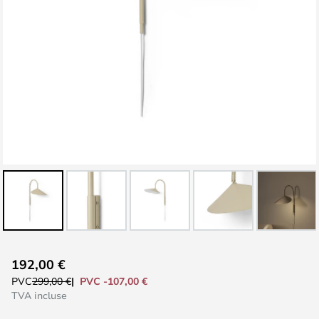
Skip
192,00 €
to
PVC -107,00 €
PVC
299,00 €
the
TVA incluse
beginning