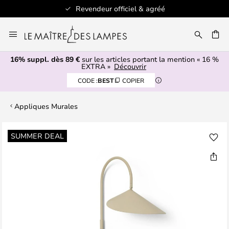
Revendeur officiel & agréé
Allez
au
ERCHER
contenu
16% suppl. dès 89 €
sur les articles portant la mention « 16 %
EXTRA »
Découvrir
CODE :
BEST
COPIER
Appliques Murales
Skip
SUMMER DEAL
to
the
end
of
the
images
gallery