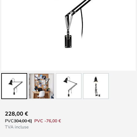
Skip
228,00 €
to
PVC -76,00 €
PVC
304,00 €
the
TVA incluse
beginning