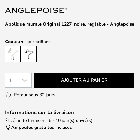
of
the
images
Applique murale Original 1227, noire, réglable - Anglepoise
gallery
Couleur:
noir brillant
1
AJOUTER AU PANIER
Retour sous 30 jours
Informations sur la livraison
Délai de livraison : 6 - 10 jour(s) ouvré(s)
Ampoules gratuites
incluses