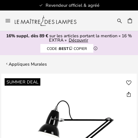
Revendeur officiel & agréé
Allez
au
ERCHER
contenu
16% suppl. dès 89 €
sur les articles portant la mention « 16 %
EXTRA »
Découvrir
CODE :
BEST
COPIER
Appliques Murales
Skip
SUMMER DEAL
to
the
end
of
the
images
gallery