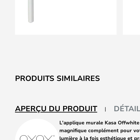
Skip
to
the
beginning
of
PRODUITS SIMILAIRES
the
images
gallery
APERÇU DU PRODUIT
DÉTAI
L'applique murale Kasa Offwhite
magnifique complément pour votr
lumière à la fois esthétique et p