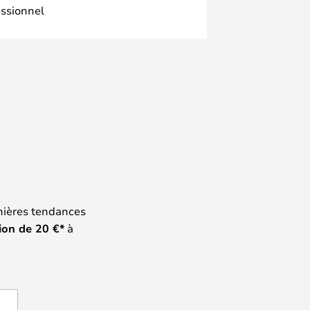
essionnel
nières tendances
ion de
20
€*
à