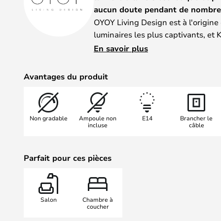
aucun doute pendant de nombre
OYOY Living Design est à l'origine
luminaires les plus captivants, et 
Initialement lancée en version lam
En savoir plus
désormais également disponible en
est dotée d'un bras articulé qui vo
Avantages du produit
côté à l'autre, pour toujours dirig
en avez besoin. Outre le bras, l'ab
ce qui vous permet d'ajuster la lum
Non gradable
Ampoule non
E14
Brancher le
incluse
câble
Parfait pour ces pièces
Salon
Chambre à
coucher