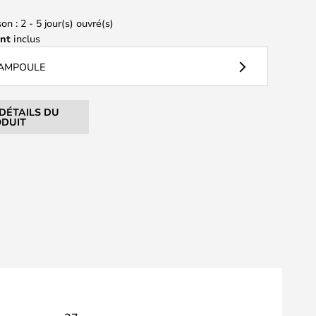
on : 2 - 5 jour(s) ouvré(s)
ant
inclus
 AMPOULE
 DÉTAILS DU
DUIT