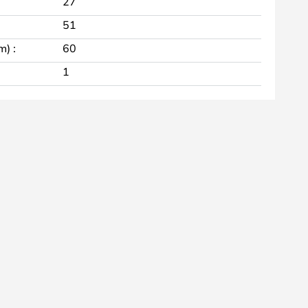
27
51
m) :
60
1