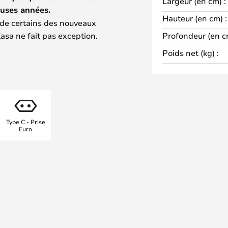
Largeur (en cm) :
uses années.
Hauteur (en cm) :
 de certains des nouveaux
Kasa ne fait pas exception.
Profondeur (en c
pe à poser, cette lampe est
Poids net (kg) :
 version applique murale. Elle
us permet de la faire pivoter d'un
er la lumière exactement là où vous
at-jour est également orientable,
ière dans la pièce.
Type C - Prise
Euro