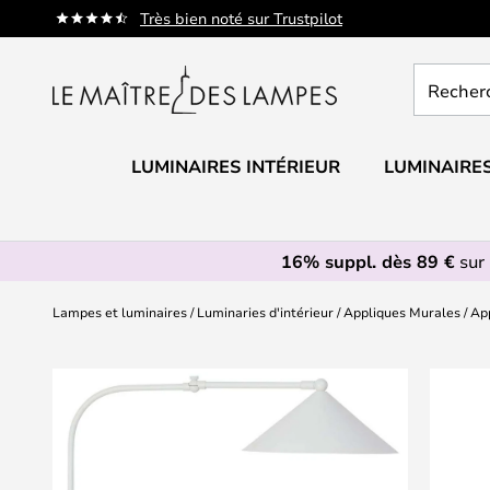
Allez
Très bien noté sur Trustpilot
au
contenu
Recherch
un
produit,
catégorie.
LUMINAIRES INTÉRIEUR
LUMINAIRES
16% suppl. dès 89 €
sur 
Lampes et luminaires
Luminaries d'intérieur
Appliques Murales
App
Skip
to
the
end