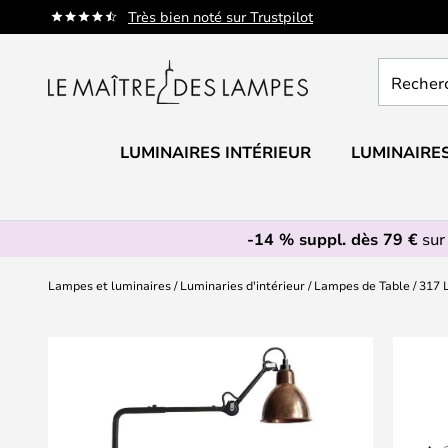
Allez
Très bien noté sur Trustpilot
au
contenu
Recherch
un
produit,
catégorie.
LUMINAIRES INTÉRIEUR
LUMINAIRES
-14 % suppl. dès 79 €
sur
Lampes et luminaires
Luminaries d'intérieur
Lampes de Table
317 
Skip
to
the
end