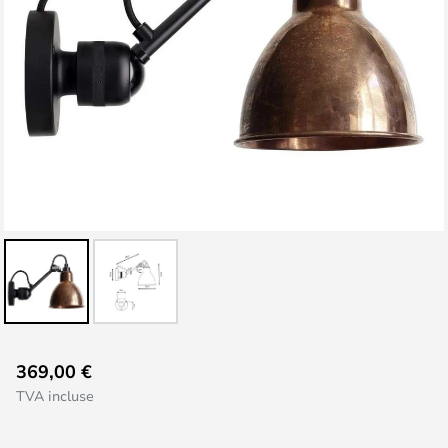
Skip
369,00 €
to
TVA incluse
the
beginning