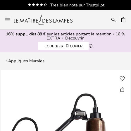
Très bien noté sur Trustpilot
Allez
au
ERCHER
contenu
16% suppl. dès 89 €
sur les articles portant la mention « 16 %
EXTRA »
Découvrir
CODE :
BEST
COPIER
Appliques Murales
Skip
to
the
end
of
the
images
gallery