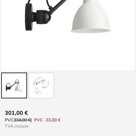
Skip
301,00 €
to
PVC -33,00 €
PVC
334,00 €
the
TVA incluse
beginning