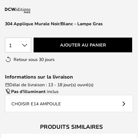
of
the
images
304 Applique Murale Noir/Blanc - Lampe Gras
gallery
1
AJOUTER AU PANIER
Retour sous 30 jours
Informations sur la livraison
Délai de livraison : 13 - 18 jour(s) ouvré(s)
Pas d'illuminant
inclus
CHOISIR E14 AMPOULE
PRODUITS SIMILAIRES