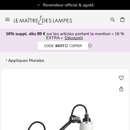
Revendeur officiel & agréé
Allez
au
ERCHER
contenu
16% suppl. dès 89 €
sur les articles portant la mention « 16 %
EXTRA »
Découvrir
CODE :
BEST
COPIER
Appliques Murales
Skip
to
the
end
of
the
images
gallery