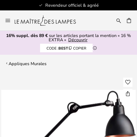
l & agréé
+ de 100 marques de
Allez
au
ERCHER
contenu
16% suppl. dès 89 €
sur les articles portant la mention « 16 %
EXTRA »
Découvrir
CODE :
BEST
COPIER
Appliques Murales
Skip
to
the
end
of
the
images
gallery