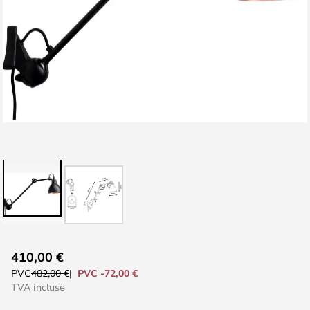
Skip
410,00 €
to
PVC -72,00 €
PVC
482,00 €
the
TVA incluse
beginning