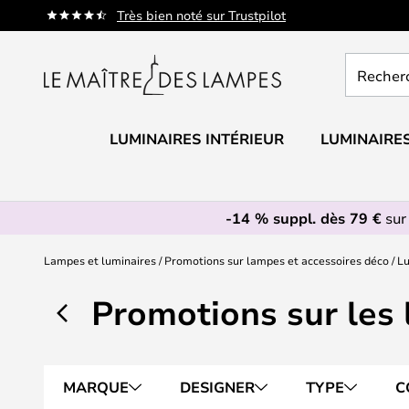
Allez
Très bien noté sur Trustpilot
au
contenu
Recherch
un
produit,
catégorie.
LUMINAIRES INTÉRIEUR
LUMINAIRES
-14 % suppl. dès 79 €
sur
Lampes et luminaires
Promotions sur lampes et accessoires déco
Lu
Promotions sur les 
MARQUE
DESIGNER
TYPE
C