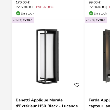
170,00 €
99,00 €
Lindby
PVC
230,00 €
PVC -60,00 €
PVC
160,00 €
En stock
En stock
- 14 % EXTRA
- 14 % EXTRA
Banetti Applique Murale
Ferda Appli
d'Extérieur H50 Black - Lucande
capteur, an