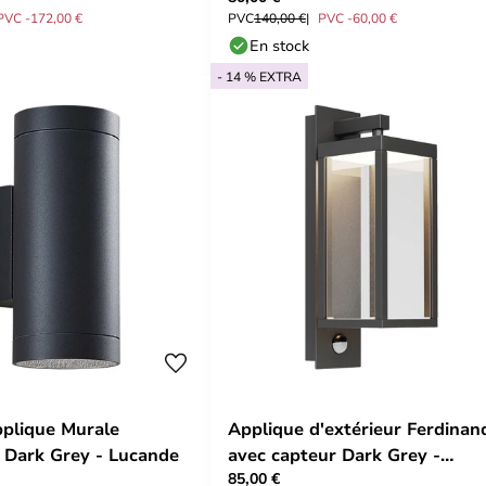
PVC -172,00 €
PVC
140,00 €
PVC -60,00 €
En stock
- 14 % EXTRA
plique Murale
Applique d'extérieur Ferdinan
r Dark Grey - Lucande
avec capteur Dark Grey -
85,00 €
Lucande