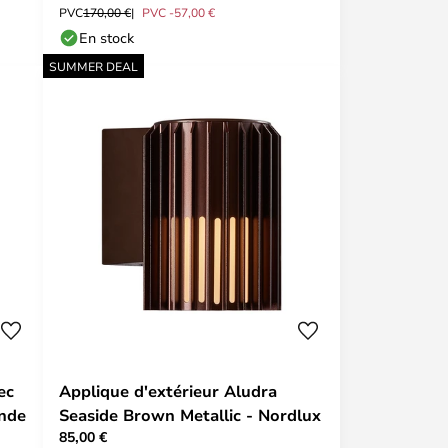
PVC
170,00 €
PVC -57,00 €
En stock
SUMMER DEAL
ec
Applique d'extérieur Aludra
ande
Seaside Brown Metallic - Nordlux
85,00 €