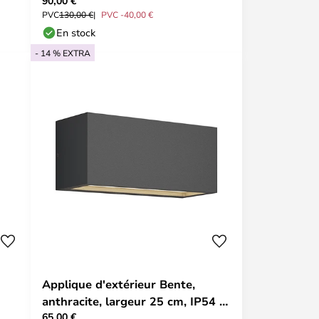
90,00 €
Lucande
PVC
130,00 €
PVC -40,00 €
En stock
- 14 % EXTRA
Applique d'extérieur Bente,
anthracite, largeur 25 cm, IP54 -
65,00 €
Lucande