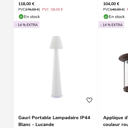
118,00 €
104,00 €
PVC
176,00 €
PVC -58,00 €
PVC
140,00 €
En stock
En stock
- 14 % EXTRA
- 14 % EXTRA
Gauri Portable Lampadaire IP44
Applique d
Blanc - Lucande
couleur rou