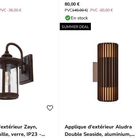
80,00 €
Lucande
PVC -36,00 €
PVC
140,00 €
PVC -60,00 €
En stock
SUMMER DEAL
'extérieur Zayn,
Applique d'extérieur Aludra
ille, verre, IP23 -
Double Seaside, aluminium,