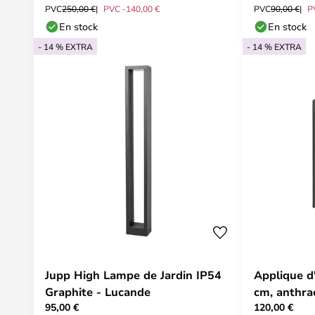
PVC
250,00 €
PVC -140,00 €
PVC
90,00 €
P
En stock
En stock
- 14 % EXTRA
- 14 % EXTRA
Jupp High Lampe de Jardin IP54
Applique d
Graphite - Lucande
cm, anthrac
95,00 €
120,00 €