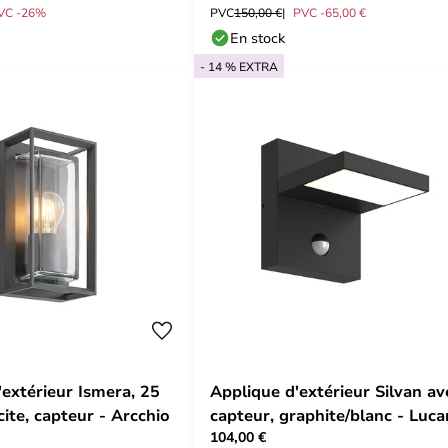
VC -26%
PVC
150,00 €
PVC -65,00 €
En stock
- 14 % EXTRA
'extérieur Ismera, 25
Applique d'extérieur Silvan av
ite, capteur - Arcchio
capteur, graphite/blanc - Luc
104,00 €