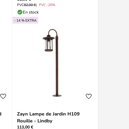
PVC
82,00 €
PVC -20%
En stock
- 14 % EXTRA
d
Zayn Lampe de Jardin H109
Rouille - Lindby
113,00 €