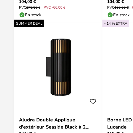
104,00 €
104,00 €
Lucande
PVC
170,00 €
PVC -66,00 €
PVC
150,00 €
En stock
En stock
SUMMER DEAL
- 14 % EXTRA
Aludra Double Applique
Borne LED 
d'extérieur Seaside Black à 2
Lucande