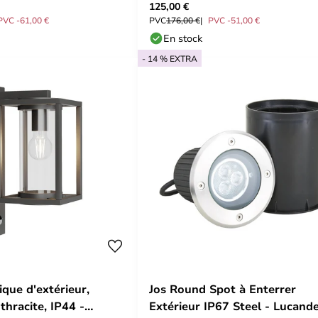
125,00 €
marron, à 2 lampes.
PVC -61,00 €
PVC
176,00 €
PVC -51,00 €
En stock
- 14 % EXTRA
que d'extérieur,
Jos Round Spot à Enterrer
thracite, IP44 -
Extérieur IP67 Steel - Lucand