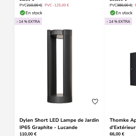
PVC
210,00 €
PVC -125,00 €
PVC
380,00 €
En stock
En stock
- 14 % EXTRA
- 14 % EXTRA
Dylen Short LED Lampe de Jardin
Thomke Ap
IP65 Graphite - Lucande
d'Extérieu
110,00 €
66,00 €