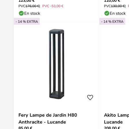
123,00 €
110,00 €
lampes - Nordlux
PVC
176,00 €
PVC -53,00 €
PVC
130,00 €
En stock
En stock
- 14 % EXTRA
- 14 % EXTRA
Fery Lampe de Jardin H80
Akito Lamp
Anthracite - Lucande
Lucande
85,00 €
208,00 €