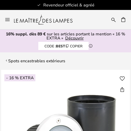
Revendeur officiel & agréé
Allez
au
ERCHER
contenu
16% suppl. dès 89 €
sur les articles portant la mention « 16 %
EXTRA »
Découvrir
CODE :
BEST
COPIER
Spots encastrables extérieurs
Skip
- 16 % EXTRA
to
the
end
of
the
images
gallery