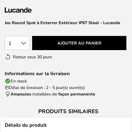
of
the
images
Jos Round Spot à Enterrer Extérieur IP67 Steel - Lucande
gallery
1
AJOUTER AU PANIER
Retour sous 30 jours
Informations sur la livraison
En stock
Délai de livraison : 2 - 5 jour(s) ouvré(s)
Ampoules
installées de
façon permanente
PRODUITS SIMILAIRES
Détails du produit