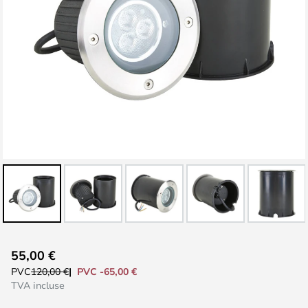
Skip
55,00 €
to
PVC -65,00 €
PVC
120,00 €
the
TVA incluse
beginning