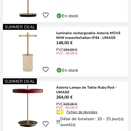
En stock
SUMMER DEAL
luminaire rechargeable Asteria MOVE
MINI travertin/laiton IP44 - UMAGE
148,00 €
PVC
184,00 €
PVC -36,00 €
En stock
SUMMER DEAL
Asteria Lampe de Table Ruby Red -
UMAGE
264,00 €
PVC
329,00 €
PVC -65,00 €
Fichier de données
Délai de livraison : 10 - 15 jour(s)
ouvré(s)