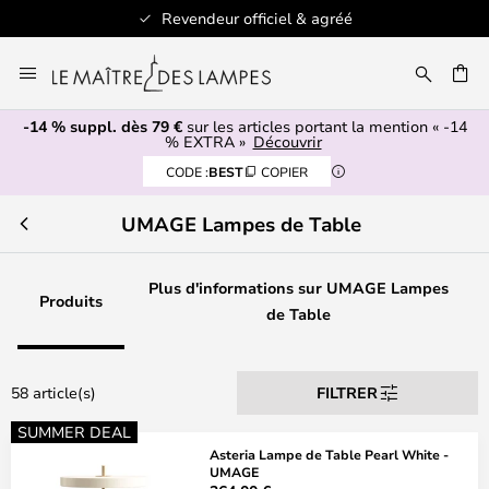
evendeur officiel & agréé
+ de
Allez
au
ERCHER
contenu
-14 % suppl. dès 79 €
sur les articles portant la mention « -14
% EXTRA »
Découvrir
CODE :
BEST
COPIER
UMAGE Lampes de Table
Plus d'informations sur UMAGE Lampes
Produits
de Table
58 article(s)
FILTRER
SUMMER DEAL
Asteria Lampe de Table Pearl White -
UMAGE