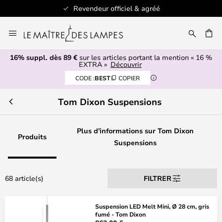
Revendeur officiel & agréé
Allez
au
ERCHER
contenu
16% suppl. dès 89 €
sur les articles portant la mention « 16 %
EXTRA »
Découvrir
CODE :
BEST
COPIER
Tom Dixon Suspensions
Plus d'informations sur Tom Dixon
Produits
Suspensions
68 article(s)
FILTRER
Suspension LED Melt Mini, Ø 28 cm, gris
fumé - Tom Dixon